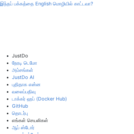
இந்தப் பக்கத்தை
English
மொழியில் காட்டவா?
JustDo
நேரடி டெமோ
அம்சங்கள்
JustDo AI
புதிதாக என்ன
வலைப்பதிவு
டாக்கர் ஹப் (Docker Hub)
GitHub
தொடர்பு
எங்கள் செயலிகள்
ஆப் ஸ்டோர்