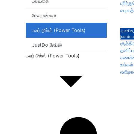
பலவகை
புரிந்
வடிவத்த
மேலாண்மை
பவர் டூல்ஸ் (Power Tools)
JustDo,
justdo
சூத்தி
JustDo லேப்ஸ்
தனிப்ப
பவர் டூல்ஸ் (Power Tools)
கணக்க
உங்கள
எளிதாக