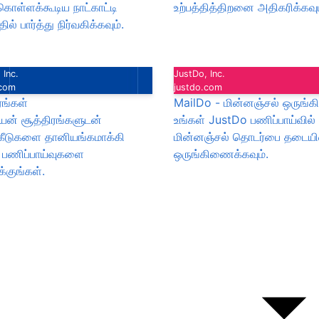
துகொள்ளக்கூடிய நாட்காட்டி
உற்பத்தித்திறனை அதிகரிக்கவும
ில் பார்த்து நிர்வகிக்கவும்.
 Inc.
JustDo, Inc.
.com
justdo.com
ரங்கள்
MailDo - மின்னஞ்சல் ஒருங்க
யன் சூத்திரங்களுடன்
உங்கள் JustDo பணிப்பாய்வில்
ீடுகளை தானியங்கமாக்கி
மின்னஞ்சல் தொடர்பை தடையி
் பணிப்பாய்வுகளை
ஒருங்கிணைக்கவும்.
்குங்கள்.