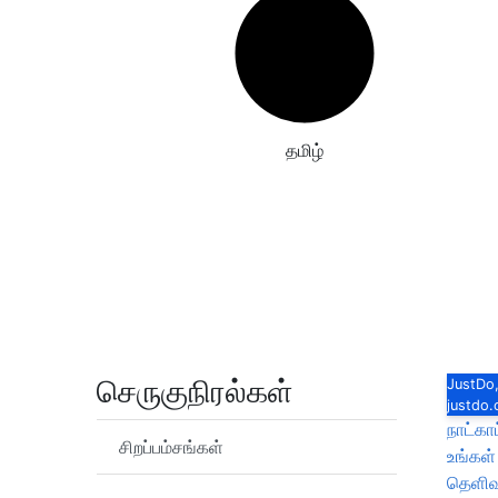
தமிழ்
செருகுநிரல்கள்
JustDo,
justdo
நாட்காட
சிறப்பம்சங்கள்
உங்கள
தெளிவா