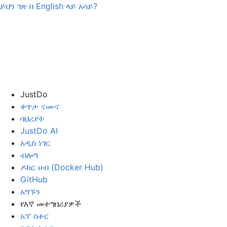
ይህን ገጽ በ
English
ላይ አሳይ?
JustDo
ቀጥታ ናሙና
ባህሪያት
JustDo AI
አዲስ ነገር
ብሎግ
ዶከር ሀብ (Docker Hub)
GitHub
አግኙን
የእኛ መተግበሪያዎች
አፕ ስቶር