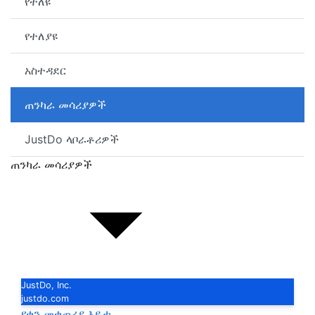
የተለዩ
የተለያዩ
አስተዳደር
ጠንካራ መሳሪያዎች
JustDo ላቦራቶሪዎች
ጠንካራ መሳሪያዎች
JustDo, Inc.
justdo.com
የቀን መቁጠሪያ እይታ