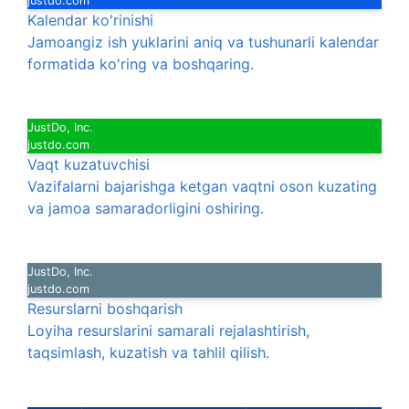
justdo.com
Kalendar ko'rinishi
Jamoangiz ish yuklarini aniq va tushunarli kalendar
formatida ko'ring va boshqaring.
JustDo, Inc.
justdo.com
Vaqt kuzatuvchisi
Vazifalarni bajarishga ketgan vaqtni oson kuzating
va jamoa samaradorligini oshiring.
JustDo, Inc.
justdo.com
Resurslarni boshqarish
Loyiha resurslarini samarali rejalashtirish,
taqsimlash, kuzatish va tahlil qilish.