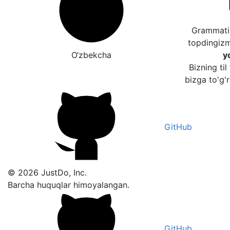
Grammatik
topdingiz
O‘zbekcha
y
Bizning til
bizga to'g'r
GitHub
© 2026 JustDo, Inc.
Barcha huquqlar himoyalangan.
GitHub