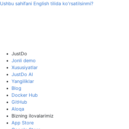
Ushbu sahifani
English
tilida ko'rsatilsinmi?
JustDo
Jonli demo
Xususiyatlar
JustDo AI
Yangiliklar
Blog
Docker Hub
GitHub
Aloqa
Bizning ilovalarimiz
App Store