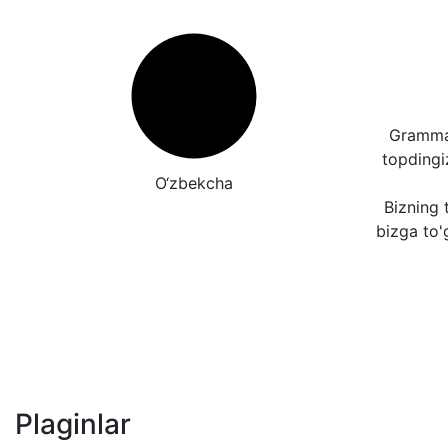
Grammat
topding
O‘zbekcha
Bizning t
bizga to'
Plaginlar