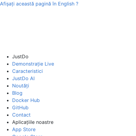
Afișați această pagină în
English
?
JustDo
Demonstrație Live
Caracteristici
JustDo AI
Noutăți
Blog
Docker Hub
GitHub
Contact
Aplicațiile noastre
App Store