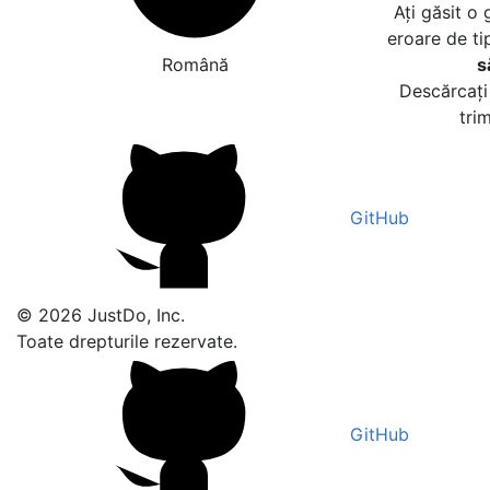
Ați găsit o
eroare de ti
Română
s
Descărcați 
tri
GitHub
© 2026 JustDo, Inc.
Toate drepturile rezervate.
GitHub