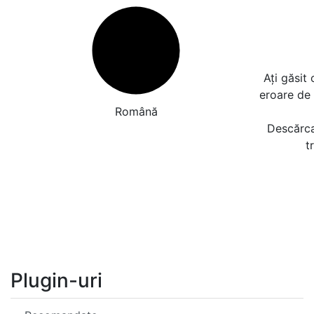
Ați găsit
eroare de
Română
Descărcaț
t
Plugin-uri