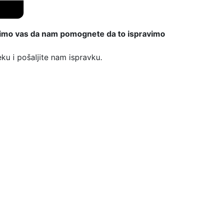
imo vas da nam pomognete da to ispravimo

ku i pošaljite nam ispravku.