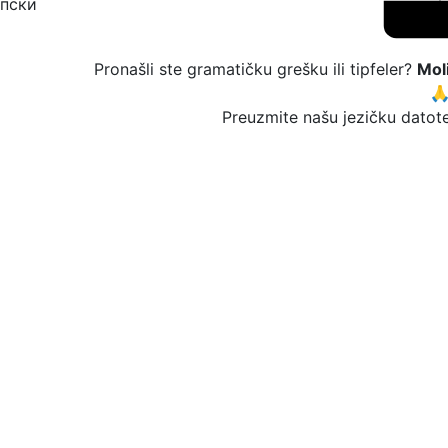
Pronašli ste gramatičku grešku ili tipfeler?
Mol

Preuzmite našu jezičku datote