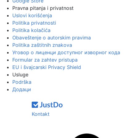
Google Store
Pravna pitanja i privatnost
Uslovi korišćenja
Politika privatnosti
Politika kolačića
Obaveštenje o autorskim pravima
Politika zaštitnih znakova
Уговор о лиценци доступног изворног кода
Formular za zahtev pristupa
EU i švajcarski Privacy Shield
Usluge
Podrška
Додаци
Kontakt