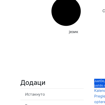
Српски
језик
Додаци
JustDo,
justdo
Kalen
Истакнуто
Pregle
opter