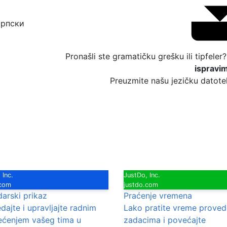
Pronašli ste gramatičku grešku ili tipfeler
ispravi
Preuzmite našu jezičku datotek
 Inc.
JustDo, Inc.
.com
justdo.com
darski prikaz
Praćenje vremena
dajte i upravljajte radnim
Lako pratite vreme prove
ećenjem vašeg tima u
zadacima i povećajte