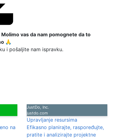
?
Molimo vas da nam pomognete da to
mo 🙏
u i pošaljite nam ispravku.
JustDo, Inc.
justdo.com
Upravljanje resursima
deno na
Efikasno planirajte, raspoređujte,
pratite i analizirajte projektne