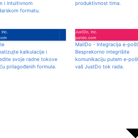
 i intuitivnom
produktivnost tima.
darskom formatu.
 Inc.
JustDo, Inc.
.com
justdo.com
le
MailDo - Integracija e-poš
tizujte kalkulacije i
Besprekorno integrišite
edite svoje radne tokove
komunikaciju putem e-poš
u prilagođenih formula.
vaš JustDo tok rada.