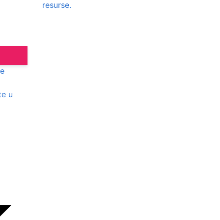
resurse.
te
te u