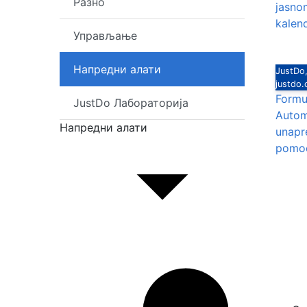
Разно
jasnom
kalen
Управљање
Напредни алати
JustDo,
justdo
Formu
JustDo Лабораторија
Automa
Напредни алати
unapr
pomoć