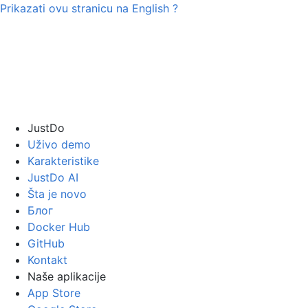
Prikazati ovu stranicu na
English
?
JustDo
Uživo demo
Karakteristike
JustDo AI
Šta je novo
Блог
Docker Hub
GitHub
Kontakt
Naše aplikacije
App Store