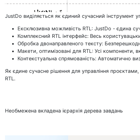
JustDo виділяється як єдиний сучасний інструмент у
Ексклюзивна можливість RTL: JustDo - єдина су
Комплексний RTL інтерфейс: Весь користувацьки
Обробка двонаправленого тексту: Безперешкодне
Макети, оптимізовані для RTL: Усі компоненти, 
Контекстуальна спрямованість: Автоматично виз
Як єдине сучасне рішення для управління проєктами,
RTL.
Необмежена вкладена ієрархія дерева завдань