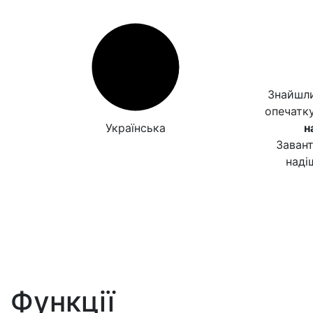
Знайшли
опечатк
Українська
н
Заван
наді
Функції