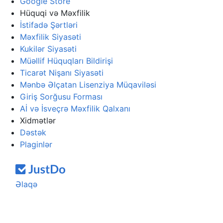
Google Store
Hüquqi və Məxfilik
İstifadə Şərtləri
Məxfilik Siyasəti
Kukilər Siyasəti
Müəllif Hüquqları Bildirişi
Ticarət Nişanı Siyasəti
Mənbə Əlçatan Lisenziya Müqaviləsi
Giriş Sorğusu Forması
Aİ və İsveçrə Məxfilik Qalxanı
Xidmətlər
Dəstək
Plaginlər
Əlaqə