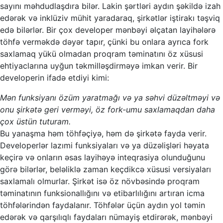
sayını məhdudlaşdıra bilər. Lakin şərtləri aydın şəkildə izah
edərək və inklüziv mühit yaradaraq, şirkətlər iştirakı təşviq
edə bilərlər. Bir çox developer mənbəyi əlçatan layihələrə
töhfə verməkdə dəyər tapır, çünki bu onlara ayrıca fork
saxlamaq yükü olmadan proqram təminatını öz xüsusi
ehtiyaclarına uyğun təkmilləşdirməyə imkan verir. Bir
developerin ifadə etdiyi kimi:
Mən funksiyanı özüm yaratmağı və ya səhvi düzəltməyi və
onu şirkətə geri verməyi, öz fork-umu saxlamaqdan daha
çox üstün tuturam.
Bu yanaşma həm töhfəçiyə, həm də şirkətə fayda verir.
Developerlər lazımi funksiyaları və ya düzəlişləri həyata
keçirə və onların əsas layihəyə inteqrasiya olunduğunu
görə bilərlər, beləliklə zaman keçdikcə xüsusi versiyaları
saxlamalı olmurlar. Şirkət isə öz növbəsində proqram
təminatının funksionallığını və etibarlılığını artıran icma
töhfələrindən faydalanır. Töhfələr üçün aydın yol təmin
edərək və qarşılıqlı faydaları nümayiş etdirərək, mənbəyi