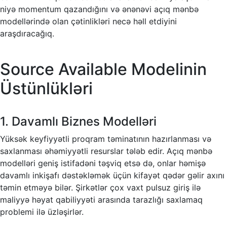
niyə momentum qazandığını və ənənəvi açıq mənbə
modellərində olan çətinlikləri necə həll etdiyini
araşdıracağıq.
Source Available Modelinin
Üstünlükləri
1. Davamlı Biznes Modelləri
Yüksək keyfiyyətli proqram təminatının hazırlanması və
saxlanması əhəmiyyətli resurslar tələb edir. Açıq mənbə
modelləri geniş istifadəni təşviq etsə də, onlar həmişə
davamlı inkişafı dəstəkləmək üçün kifayət qədər gəlir axını
təmin etməyə bilər. Şirkətlər çox vaxt pulsuz giriş ilə
maliyyə həyat qabiliyyəti arasında tarazlığı saxlamaq
problemi ilə üzləşirlər.