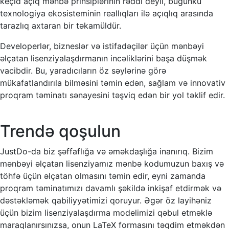
keçid açıq mənbə prinsiplərinin rəddi deyil, bugünkü
texnologiya ekosisteminin reallıqları ilə açıqlıq arasında
tarazlıq axtaran bir təkamüldür.
Developerlər, bizneslər və istifadəçilər üçün mənbəyi
əlçatan lisenziyalaşdırmanın incəliklərini başa düşmək
vacibdir. Bu, yaradıcıların öz səylərinə görə
mükafatlandırıla bilməsini təmin edən, sağlam və innovativ
proqram təminatı sənayesini təşviq edən bir yol təklif edir.
Trendə qoşulun
JustDo-da biz şəffaflığa və əməkdaşlığa inanırıq. Bizim
mənbəyi əlçatan lisenziyamız mənbə kodumuzun baxış və
töhfə üçün əlçatan olmasını təmin edir, eyni zamanda
proqram təminatımızı davamlı şəkildə inkişaf etdirmək və
dəstəkləmək qabiliyyətimizi qoruyur. Əgər öz layihəniz
üçün bizim lisenziyalaşdırma modelimizi qəbul etməklə
maraqlanırsınızsa, onun LaTeX formasını təqdim etməkdən