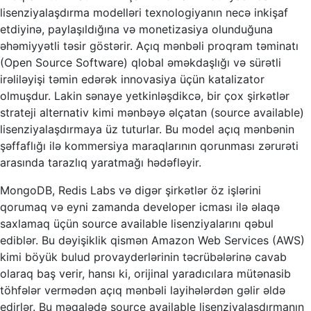
lisenziyalaşdırma modelləri texnologiyanın necə inkişaf
etdiyinə, paylaşıldığına və monetizasiya olunduğuna
əhəmiyyətli təsir göstərir. Açıq mənbəli proqram təminatı
(Open Source Software) qlobal əməkdaşlığı və sürətli
irəliləyişi təmin edərək innovasiya üçün katalizator
olmuşdur. Lakin sənaye yetkinləşdikcə, bir çox şirkətlər
strateji alternativ kimi mənbəyə əlçatan (source available)
lisenziyalaşdırmaya üz tuturlar. Bu model açıq mənbənin
şəffaflığı ilə kommersiya maraqlarının qorunması zərurəti
arasında tarazlıq yaratmağı hədəfləyir.
MongoDB, Redis Labs və digər şirkətlər öz işlərini
qorumaq və eyni zamanda developer icması ilə əlaqə
saxlamaq üçün source available lisenziyalarını qəbul
ediblər. Bu dəyişiklik qismən Amazon Web Services (AWS)
kimi böyük bulud provayderlərinin təcrübələrinə cavab
olaraq baş verir, hansı ki, orijinal yaradıcılara mütənasib
töhfələr vermədən açıq mənbəli layihələrdən gəlir əldə
edirlər. Bu məqalədə source available lisenziyalaşdırmanın