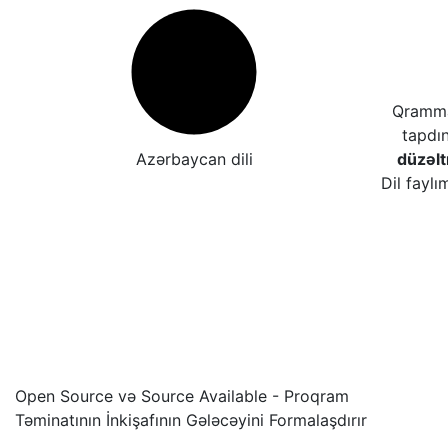
Qrammat
tapdı
Azərbaycan dili
düzəl
Dil faylı
Open Source və Source Available - Proqram
Təminatının İnkişafının Gələcəyini Formalaşdırır