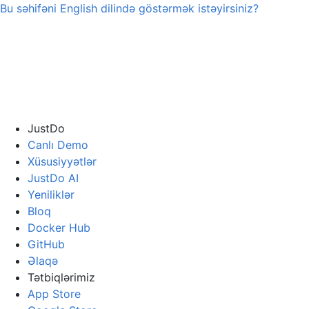
Bu səhifəni
English
dilində göstərmək istəyirsiniz?
JustDo
Canlı Demo
Xüsusiyyətlər
JustDo AI
Yeniliklər
Bloq
Docker Hub
GitHub
Əlaqə
Tətbiqlərimiz
App Store