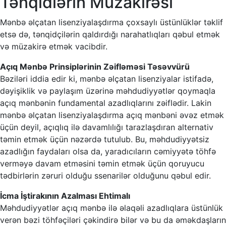
Tənqidlərin Müzakirəsi
Mənbə əlçatan lisenziyalaşdırma çoxsaylı üstünlüklər təklif
etsə də, tənqidçilərin qaldırdığı narahatlıqları qəbul etmək
və müzakirə etmək vacibdir.
Açıq Mənbə Prinsiplərinin Zəifləməsi Təsəvvürü
Bəziləri iddia edir ki, mənbə əlçatan lisenziyalar istifadə,
dəyişiklik və paylaşım üzərinə məhdudiyyətlər qoymaqla
açıq mənbənin fundamental azadlıqlarını zəiflədir. Lakin
mənbə əlçatan lisenziyalaşdırma açıq mənbəni əvəz etmək
üçün deyil, açıqlıq ilə davamlılığı tarazlaşdıran alternativ
təmin etmək üçün nəzərdə tutulub. Bu, məhdudiyyətsiz
azadlığın faydaları olsa da, yaradıcıların cəmiyyətə töhfə
verməyə davam etməsini təmin etmək üçün qoruyucu
tədbirlərin zəruri olduğu ssenarilər olduğunu qəbul edir.
İcma İştirakının Azalması Ehtimalı
Məhdudiyyətlər açıq mənbə ilə əlaqəli azadlıqlara üstünlük
verən bəzi töhfəçiləri çəkindirə bilər və bu da əməkdaşların