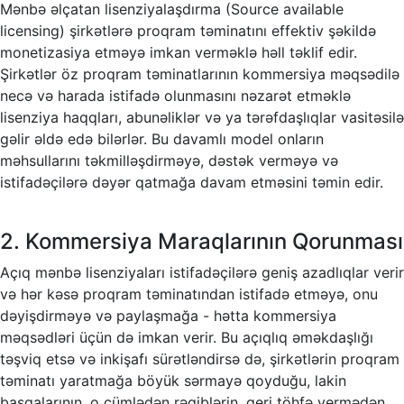
Mənbə əlçatan lisenziyalaşdırma (Source available
licensing) şirkətlərə proqram təminatını effektiv şəkildə
monetizasiya etməyə imkan verməklə həll təklif edir.
Şirkətlər öz proqram təminatlarının kommersiya məqsədilə
necə və harada istifadə olunmasını nəzarət etməklə
lisenziya haqqları, abunəliklər və ya tərəfdaşlıqlar vasitəsilə
gəlir əldə edə bilərlər. Bu davamlı model onların
məhsullarını təkmilləşdirməyə, dəstək verməyə və
istifadəçilərə dəyər qatmağa davam etməsini təmin edir.
2. Kommersiya Maraqlarının Qorunması
Açıq mənbə lisenziyaları istifadəçilərə geniş azadlıqlar verir
və hər kəsə proqram təminatından istifadə etməyə, onu
dəyişdirməyə və paylaşmağa - hətta kommersiya
məqsədləri üçün də imkan verir. Bu açıqlıq əməkdaşlığı
təşviq etsə və inkişafı sürətləndirsə də, şirkətlərin proqram
təminatı yaratmağa böyük sərmayə qoyduğu, lakin
başqalarının, o cümlədən rəqiblərin, geri töhfə vermədən