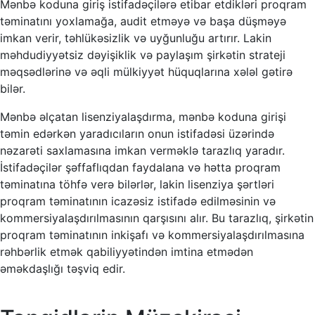
Mənbə koduna giriş istifadəçilərə etibar etdikləri proqram
təminatını yoxlamağa, audit etməyə və başa düşməyə
imkan verir, təhlükəsizlik və uyğunluğu artırır. Lakin
məhdudiyyətsiz dəyişiklik və paylaşım şirkətin strateji
məqsədlərinə və əqli mülkiyyət hüquqlarına xələl gətirə
bilər.
Mənbə əlçatan lisenziyalaşdırma, mənbə koduna girişi
təmin edərkən yaradıcıların onun istifadəsi üzərində
nəzarəti saxlamasına imkan verməklə tarazlıq yaradır.
İstifadəçilər şəffaflıqdan faydalana və hətta proqram
təminatına töhfə verə bilərlər, lakin lisenziya şərtləri
proqram təminatının icazəsiz istifadə edilməsinin və
kommersiyalaşdırılmasının qarşısını alır. Bu tarazlıq, şirkətin
proqram təminatının inkişafı və kommersiyalaşdırılmasına
rəhbərlik etmək qabiliyyətindən imtina etmədən
əməkdaşlığı təşviq edir.