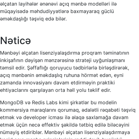
əlçatan layihələr ənənəvi açıq mənbə modelləri ilə
müqayisədə məhdudiyyətlərə baxmayaraq güclü
əməkdaşlığı təşviq edə bilər.
Nəticə
Mənbəyi əlçatan lisenziyalaşdırma proqram təminatının
inkişafının dəyişən mənzərəsinə strateji uyğunlaşmanı
təmsil edir. Şəffaflığı qoruyucu tədbirlərlə birləşdirərək,
açıq mənbənin əməkdaşlıq ruhuna hörmət edən, eyni
zamanda innovasiyanı davam etdirməyin praktiki
ehtiyaclarını qarşılayan orta həll yolu təklif edir.
MongoDB və Redis Labs kimi şirkətlər bu modelin
kommersiya maraqlarını qorumaq, ədalətli rəqabəti təşviq
etmək və developer icması ilə əlaqə saxlamağa davam
etmək üçün necə effektiv şəkildə tətbiq edilə biləcəyini
nümayiş etdiriblər. Mənbəyi əlçatan lisenziyalaşdırmaya