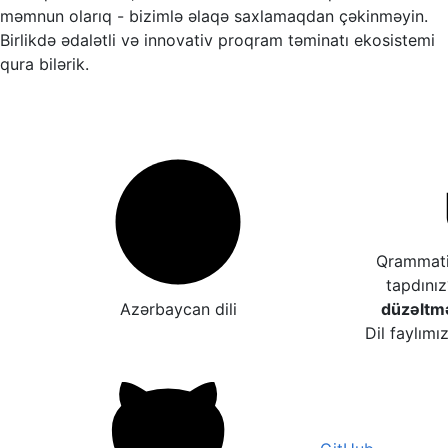
məmnun olarıq - bizimlə əlaqə saxlamaqdan çəkinməyin.
Birlikdə ədalətli və innovativ proqram təminatı ekosistemi
qura bilərik.
Qrammatik
tapdını
Azərbaycan dili
düzəltm
Dil faylımı