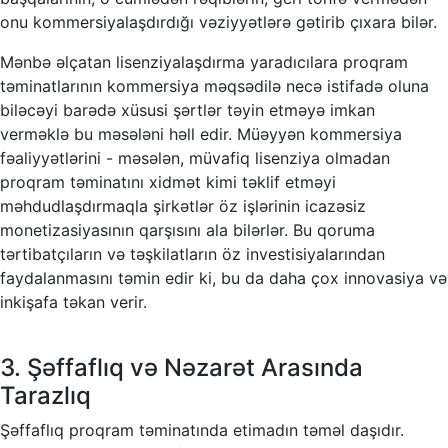
onu kommersiyalaşdırdığı vəziyyətlərə gətirib çıxara bilər.
Mənbə əlçatan lisenziyalaşdırma yaradıcılara proqram
təminatlarının kommersiya məqsədilə necə istifadə oluna
biləcəyi barədə xüsusi şərtlər təyin etməyə imkan
verməklə bu məsələni həll edir. Müəyyən kommersiya
fəaliyyətlərini - məsələn, müvafiq lisenziya olmadan
proqram təminatını xidmət kimi təklif etməyi
məhdudlaşdırmaqla şirkətlər öz işlərinin icazəsiz
monetizasiyasının qarşısını ala bilərlər. Bu qoruma
tərtibatçıların və təşkilatların öz investisiyalarından
faydalanmasını təmin edir ki, bu da daha çox innovasiya və
inkişafa təkan verir.
3. Şəffaflıq və Nəzarət Arasında
Tarazlıq
Şəffaflıq proqram təminatında etimadın təməl daşıdır.