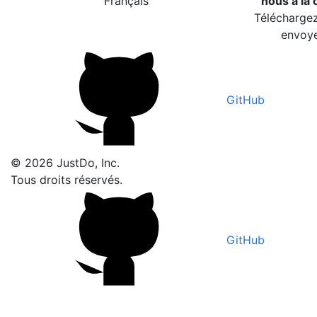
Français
nous à la c
Téléchargez
envoye
GitHub
© 2026 JustDo, Inc.
Tous droits réservés.
GitHub