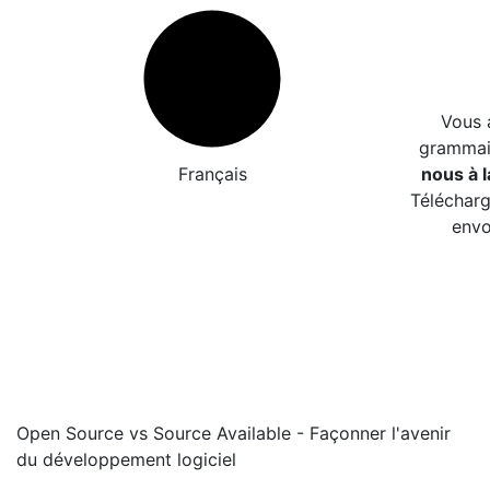
Vous 
grammair
Français
nous à l
Télécharg
envo
Open Source vs Source Available - Façonner l'avenir
du développement logiciel