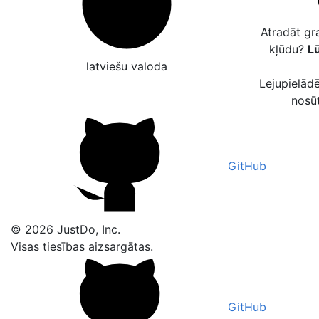
Atradāt gr
kļūdu?
Lū
latviešu valoda
Lejupielādē
nosū
GitHub
© 2026 JustDo, Inc.
Visas tiesības aizsargātas.
GitHub