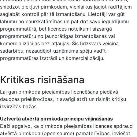
sniedzot piekļuvi pirmkodam, vienlaikus ļaujot radītājiem
saglabāt kontroli pār tā izmantošanu. Lietotāji var gūt
labumu no caurskatāmības un pat dot savu ieguldījumu
programmatūrā, bet licences noteikumi aizsargā
programmatūru no ļaunprātīgas izmantošanas vai
komercializācijas bez atļaujas. Šis līdzsvars veicina
sadarbību, nezaudējot uzņēmuma spēju vadīt
programmatūras izstrādi un komercializāciju.
Kritikas risināšana
Lai gan pirmkoda pieejamības licencēšana piedāvā
daudzas priekšrocības, ir svarīgi atzīt un risināt kritiķu
izvirzītās bažas.
Uztvertā atvērtā pirmkoda principu vājināšanās
Daži apgalvo, ka pirmkoda pieejamības licences apdraud
atvērtā pirmkoda (open source) pamatbrīvības, ieviešot