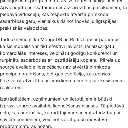
pielāgošanos programmatūras izstrādes mainīgajai videi.
Apvienojot caurskatāmību ar aizsardzības pasākumiem, tā
piedāvā vidusceļu, kas respektē atvērtā pirmkoda
sadarbības garu, vienlaikus risinot inovāciju ilgtspējas
praktiskās vajadzības.
Tādi uzņēmumi kā MongoDB un Redis Labs ir parādījuši,
kā šis modelis var tikt efektīvi ieviests, lai aizsargātu
komerciālās intereses, veicinātu godīgu konkurenci un
turpinātu sadarboties ar izstrādātāju kopienu. Pāreja uz
source available licencēšanu nav atvērtā pirmkoda
principu noraidīšana, bet gan evolūcija, kas cenšas
līdzsvarot atvērtību ar mūsdienu tehnoloģiju ekosistēmas
realitātēm.
Izstrādātājiem, uzņēmumiem un lietotājiem ir būtiski
izprast source available licencēšanas nianses. Tā piedāvā
ceļu, kas nodrošina, ka radītāji var saņemt atlīdzību par
saviem centieniem, veicinot veselīgu un inovatīvu
programmatūras nozari.