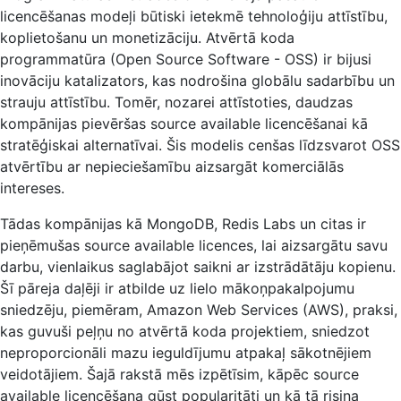
licencēšanas modeļi būtiski ietekmē tehnoloģiju attīstību,
koplietošanu un monetizāciju. Atvērtā koda
programmatūra (Open Source Software - OSS) ir bijusi
inovāciju katalizators, kas nodrošina globālu sadarbību un
strauju attīstību. Tomēr, nozarei attīstoties, daudzas
kompānijas pievēršas source available licencēšanai kā
stratēģiskai alternatīvai. Šis modelis cenšas līdzsvarot OSS
atvērtību ar nepieciešamību aizsargāt komerciālās
intereses.
Tādas kompānijas kā MongoDB, Redis Labs un citas ir
pieņēmušas source available licences, lai aizsargātu savu
darbu, vienlaikus saglabājot saikni ar izstrādātāju kopienu.
Šī pāreja daļēji ir atbilde uz lielo mākoņpakalpojumu
sniedzēju, piemēram, Amazon Web Services (AWS), praksi,
kas guvuši peļņu no atvērtā koda projektiem, sniedzot
neproporcionāli mazu ieguldījumu atpakaļ sākotnējiem
veidotājiem. Šajā rakstā mēs izpētīsim, kāpēc source
available licencēšana gūst popularitāti un kā tā risina