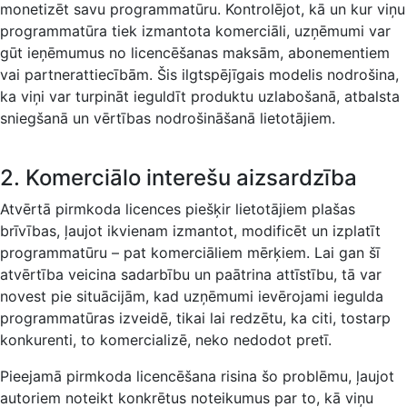
monetizēt savu programmatūru. Kontrolējot, kā un kur viņu
programmatūra tiek izmantota komerciāli, uzņēmumi var
gūt ieņēmumus no licencēšanas maksām, abonementiem
vai partnerattiecībām. Šis ilgtspējīgais modelis nodrošina,
ka viņi var turpināt ieguldīt produktu uzlabošanā, atbalsta
sniegšanā un vērtības nodrošināšanā lietotājiem.
2. Komerciālo interešu aizsardzība
Atvērtā pirmkoda licences piešķir lietotājiem plašas
brīvības, ļaujot ikvienam izmantot, modificēt un izplatīt
programmatūru – pat komerciāliem mērķiem. Lai gan šī
atvērtība veicina sadarbību un paātrina attīstību, tā var
novest pie situācijām, kad uzņēmumi ievērojami iegulda
programmatūras izveidē, tikai lai redzētu, ka citi, tostarp
konkurenti, to komercializē, neko nedodot pretī.
Pieejamā pirmkoda licencēšana risina šo problēmu, ļaujot
autoriem noteikt konkrētus noteikumus par to, kā viņu