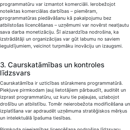
programmatūru var izmantot komerciāli. Ierobežojot
noteiktas komerciālas darbības – piemēram,
programmatūras piedāvāšanu kā pakalpojumu bez
atbilstošas licencēšanas – uzņēmumi var novērst neatļautu
sava darba monetizāciju. Šī aizsardzība nodrošina, ka
izstrādātāji un organizācijas var gūt labumu no saviem
ieguldījumiem, veicinot turpmāku inovāciju un izaugsmi.
3. Caurskatāmības un kontroles
līdzsvars
Caurskatāmība ir uzticības stūrakmens programmatūrā.
Piekļuve pirmkodam ļauj lietotājiem pārbaudīt, auditēt un
izprast programmatūru, uz kuru tie paļaujas, uzlabojot
drošību un atbilstību. Tomēr neierobežota modificēšana un
izplatīšana var apdraudēt uzņēmuma stratēģiskos mērķus
un intelektuālā īpašuma tiesības.
Pirmkoda pieejamības licencēšana nodrošina līdzsvaru,