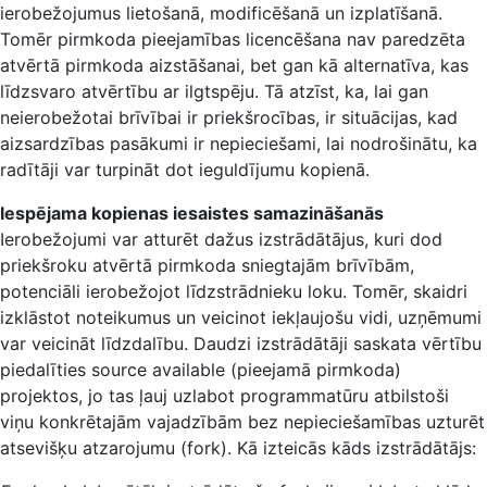
ierobežojumus lietošanā, modificēšanā un izplatīšanā.
Tomēr pirmkoda pieejamības licencēšana nav paredzēta
atvērtā pirmkoda aizstāšanai, bet gan kā alternatīva, kas
līdzsvaro atvērtību ar ilgtspēju. Tā atzīst, ka, lai gan
neierobežotai brīvībai ir priekšrocības, ir situācijas, kad
aizsardzības pasākumi ir nepieciešami, lai nodrošinātu, ka
radītāji var turpināt dot ieguldījumu kopienā.
Iespējama kopienas iesaistes samazināšanās
Ierobežojumi var atturēt dažus izstrādātājus, kuri dod
priekšroku atvērtā pirmkoda sniegtajām brīvībām,
potenciāli ierobežojot līdzstrādnieku loku. Tomēr, skaidri
izklāstot noteikumus un veicinot iekļaujošu vidi, uzņēmumi
var veicināt līdzdalību. Daudzi izstrādātāji saskata vērtību
piedalīties source available (pieejamā pirmkoda)
projektos, jo tas ļauj uzlabot programmatūru atbilstoši
viņu konkrētajām vajadzībām bez nepieciešamības uzturēt
atsevišķu atzarojumu (fork). Kā izteicās kāds izstrādātājs: