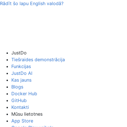
Rādīt šo lapu
English
valodā?
JustDo
Tiešraides demonstrācija
Funkcijas
JustDo AI
Kas jauns
Blogs
Docker Hub
GitHub
Kontakti
Mūsu lietotnes
App Store