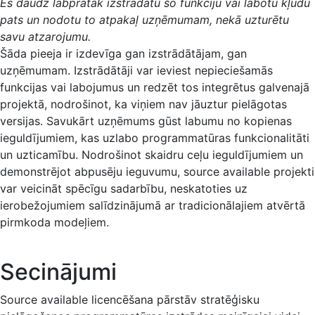
Es daudz labprātāk izstrādātu šo funkciju vai labotu kļūdu
pats un nodotu to atpakaļ uzņēmumam, nekā uzturētu
savu atzarojumu.
Šāda pieeja ir izdevīga gan izstrādātājam, gan
uzņēmumam. Izstrādātāji var ieviest nepieciešamās
funkcijas vai labojumus un redzēt tos integrētus galvenajā
projektā, nodrošinot, ka viņiem nav jāuztur pielāgotas
versijas. Savukārt uzņēmums gūst labumu no kopienas
ieguldījumiem, kas uzlabo programmatūras funkcionalitāti
un uzticamību. Nodrošinot skaidru ceļu ieguldījumiem un
demonstrējot abpusēju ieguvumu, source available projekti
var veicināt spēcīgu sadarbību, neskatoties uz
ierobežojumiem salīdzinājumā ar tradicionālajiem atvērtā
pirmkoda modeļiem.
Secinājumi
Source available licencēšana pārstāv stratēģisku