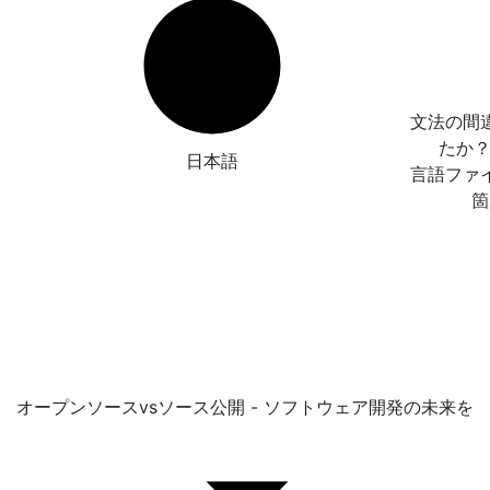
文法の間
たか
日本語
言語ファ
箇
オープンソースvsソース公開 - ソフトウェア開発の未来を