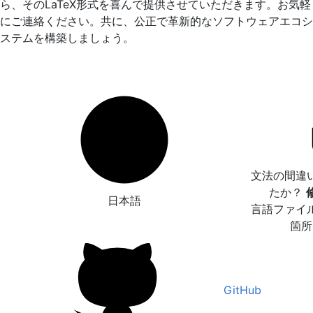
ら、そのLaTeX形式を喜んで提供させていただきます。お気軽
にご連絡ください。共に、公正で革新的なソフトウェアエコシ
ステムを構築しましょう。
文法の間違
たか？
日本語
言語ファイ
箇所
GitHub