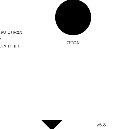
גיאת כתיב?

עברית
חו לנו את
v5.8