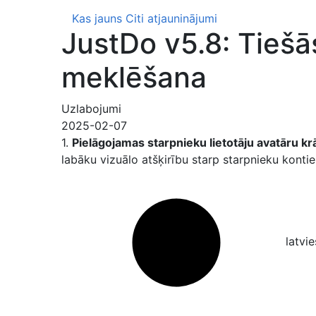
Kas jauns
Citi atjauninājumi
JustDo v5.8: Tiešā
meklēšana
Uzlabojumi
2025-02-07
1.
Pielāgojamas starpnieku lietotāju avatāru kr
labāku vizuālo atšķirību starp starpnieku kont
latvi