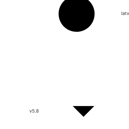
lat
v5.8