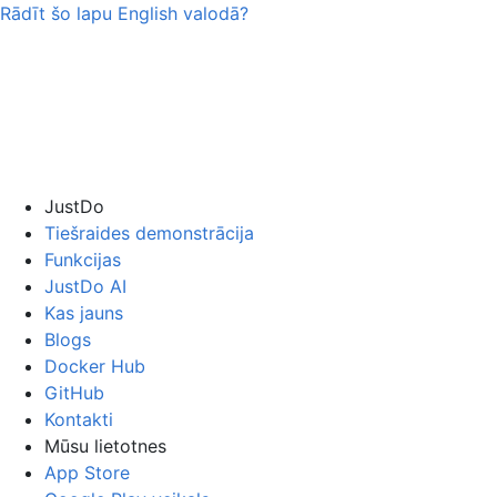
Rādīt šo lapu
English
valodā?
JustDo
Tiešraides demonstrācija
Funkcijas
JustDo AI
Kas jauns
Blogs
Docker Hub
GitHub
Kontakti
Mūsu lietotnes
App Store