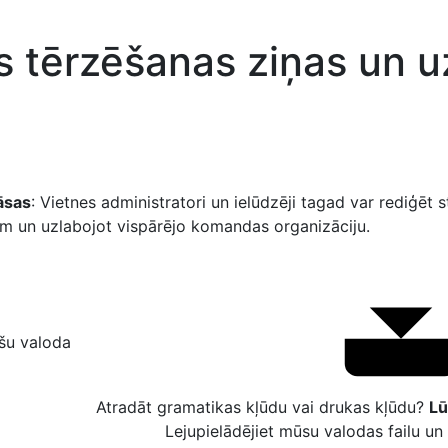
s tērzēšanas ziņas un u
āsas
: Vietnes administratori un ielūdzēji tagad var rediģēt 
iem un uzlabojot vispārējo komandas organizāciju.
ešu valoda
Atradāt gramatikas kļūdu vai drukas kļūdu?
Lū
Lejupielādējiet mūsu valodas failu u