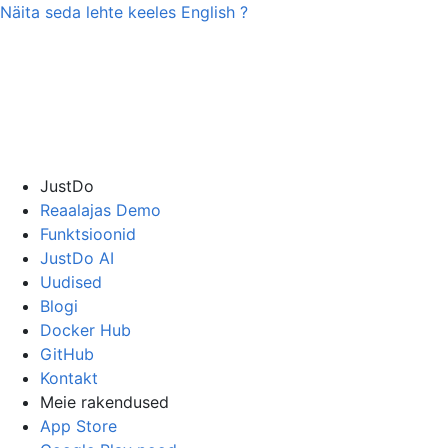
Näita seda lehte keeles
English
?
JustDo
Reaalajas Demo
Funktsioonid
JustDo AI
Uudised
Blogi
Docker Hub
GitHub
Kontakt
Meie rakendused
App Store