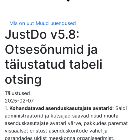
Mis on uut
Muud uuendused
JustDo v5.8:
Otsesõnumid ja
täiustatud tabeli
otsing
Täiustused
2025-02-07
1.
Kohandatavad asenduskasutajate avatarid
: Saidi
administraatorid ja kutsujad saavad nüüd muuta
asenduskasutajate avatari värve, pakkudes paremat
visuaalset eristust asenduskontode vahel ja
parandades üldist meeskonna organiseerimist.