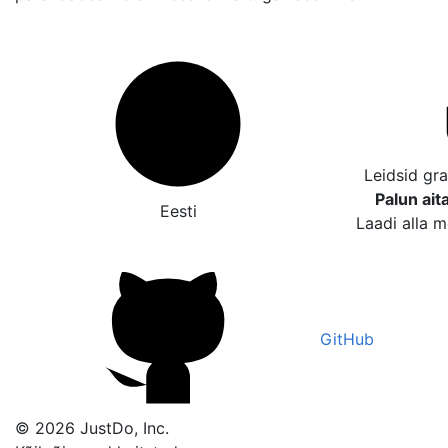
Leidsid gr
Palun ait
Eesti
Laadi alla m
GitHub
© 2026 JustDo, Inc.