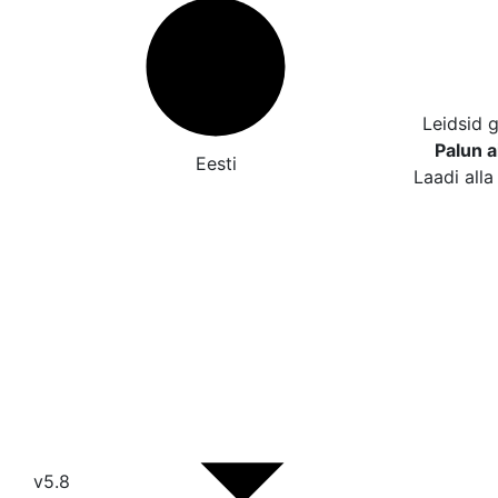
Leidsid 
Palun a
Eesti
Laadi alla
v5.8