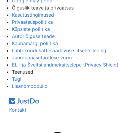
Google Play pood
Õiguslik teave ja privaatsus
Kasutustingimused
Privaatsuspoliitika
Küpsiste poliitika
Autoriõiguse teade
Kaubamärgi poliitika
Lähtekoodi kättesaadavuse litsentsileping
Juurdepääsutaotluse vorm
EL-i ja Šveitsi andmekaitselepe (Privacy Shield)
Teenused
Tugi
Lisandmoodulid
Kontakt