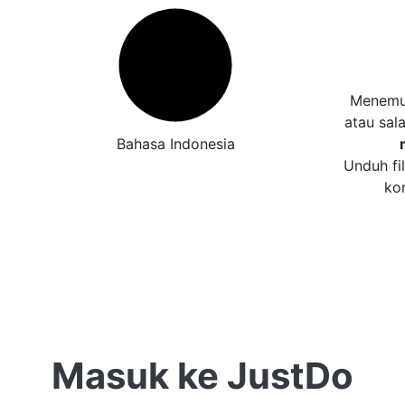
Menemuk
atau sal
Bahasa Indonesia
Unduh fi
ko
Masuk ke JustDo