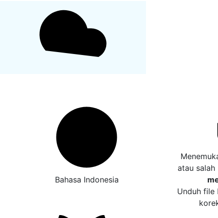
Menemukan
atau salah
Bahasa Indonesia
me
Unduh file
kore