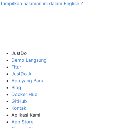
Tampilkan halaman ini dalam
English
?
JustDo
Demo Langsung
Fitur
JustDo AI
Apa yang Baru
Blog
Docker Hub
GitHub
Kontak
Aplikasi Kami
App Store