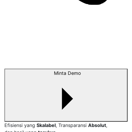
Minta Demo
Efisiensi yang
Skalabel
, Transparansi
Absolut
,