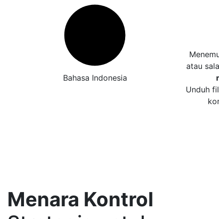
Menemuk
atau sal
Bahasa Indonesia
Unduh fi
ko
Menara Kontrol