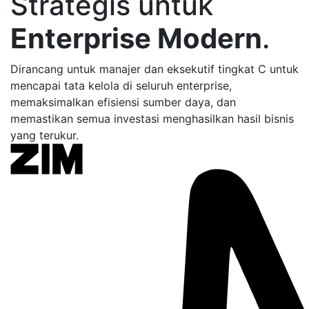
Strategis untuk
Enterprise Modern
.
Dirancang untuk manajer dan eksekutif tingkat C untuk
mencapai tata kelola di seluruh enterprise,
memaksimalkan efisiensi sumber daya, dan
memastikan semua investasi menghasilkan hasil bisnis
yang terukur.