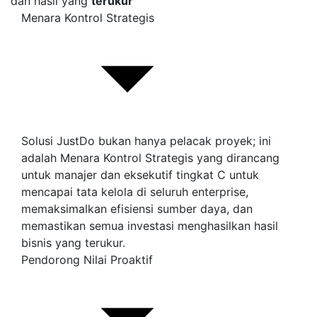
dan hasil yang
terukur
Menara Kontrol Strategis
Solusi JustDo bukan hanya pelacak proyek; ini
adalah Menara Kontrol Strategis yang dirancang
untuk manajer dan eksekutif tingkat C untuk
mencapai tata kelola di seluruh enterprise,
memaksimalkan efisiensi sumber daya, dan
memastikan semua investasi menghasilkan hasil
bisnis yang terukur.
Pendorong Nilai Proaktif