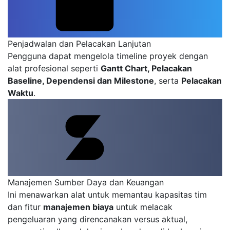
Penjadwalan dan Pelacakan Lanjutan
Pengguna dapat mengelola timeline proyek dengan
alat profesional seperti
Gantt Chart, Pelacakan
Baseline, Dependensi dan Milestone
, serta
Pelacakan
Waktu
.
Manajemen Sumber Daya dan Keuangan
Ini menawarkan alat untuk memantau kapasitas tim
dan fitur
manajemen biaya
untuk melacak
pengeluaran yang direncanakan versus aktual,