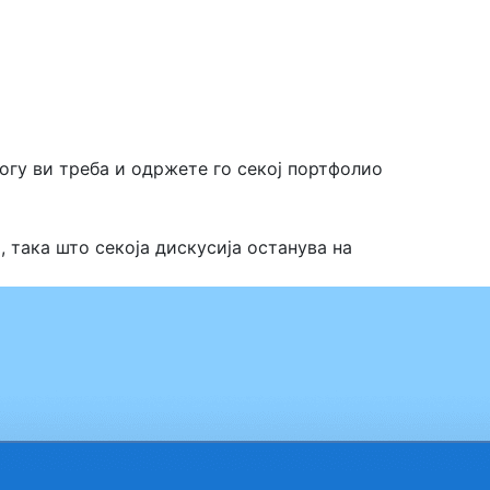
огу ви треба и одржете го секој портфолио
 така што секоја дискусија останува на