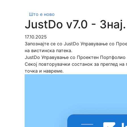
Што е ново
JustDo v7.0 - Знај
17.10.2025
Запознајте се со JustDo Управување со Прое
на вистинска патека.
JustDo Управување со Проектен Портфолио -
Секој повторувачки состанок за преглед на 
точка и навреме.