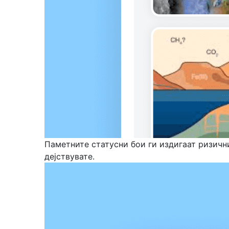
Паметните статусни бои ги издигаат ризични
дејствувате.