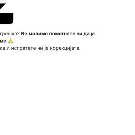
 грешка?
Ве молиме помогнете ни да ја
ме 🙏
ка и испратете ни ја корекцијата.