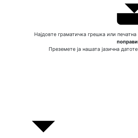
Најдовте граматичка грешка или печатна
поправи
Преземете ја нашата јазична датоте