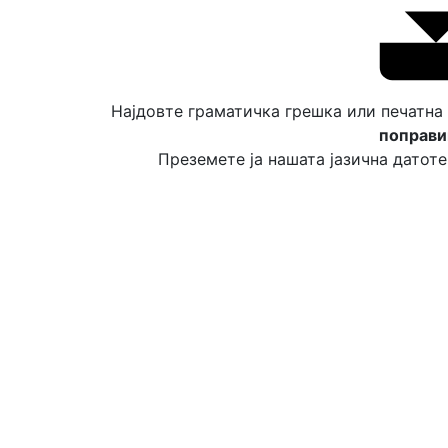
Најдовте граматичка грешка или печатна
поправи
Преземете ја нашата јазична датоте