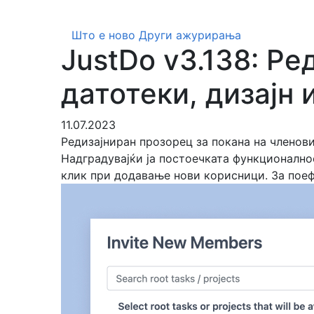
Што е ново
Други ажурирања
JustDo v3.138: Ре
датотеки, дизајн 
11.07.2023
Редизајниран прозорец за покана на членови
Надградувајќи ја постоечката функционално
клик при додавање нови корисници. За поеф