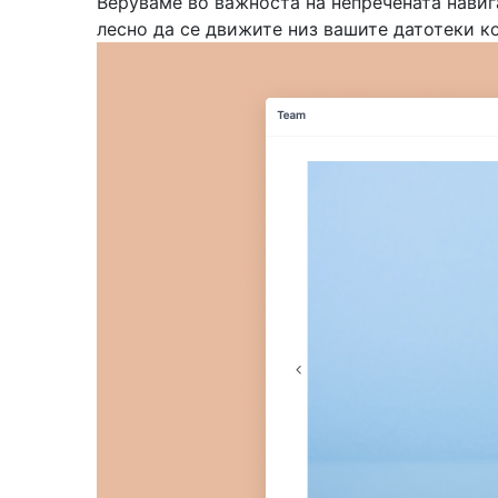
Веруваме во важноста на непречената навиг
лесно да се движите низ вашите датотеки к