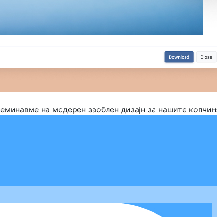
реминавме на модерен заоблен дизајн за нашите копчињ