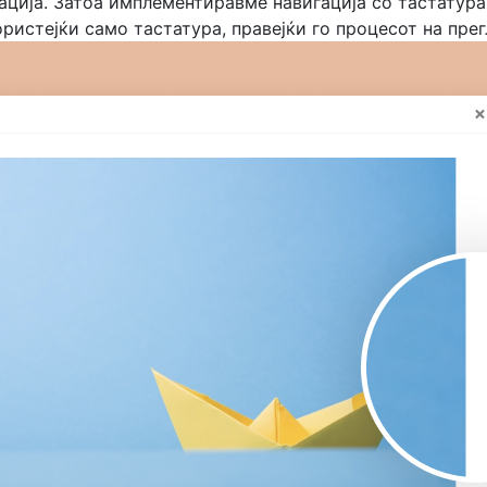
ација. Затоа имплементиравме навигација со тастатура
ористејќи само тастатура, правејќи го процесот на пр