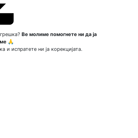
 грешка?
Ве молиме помогнете ни да ја
ме 🙏
ка и испратете ни ја корекцијата.