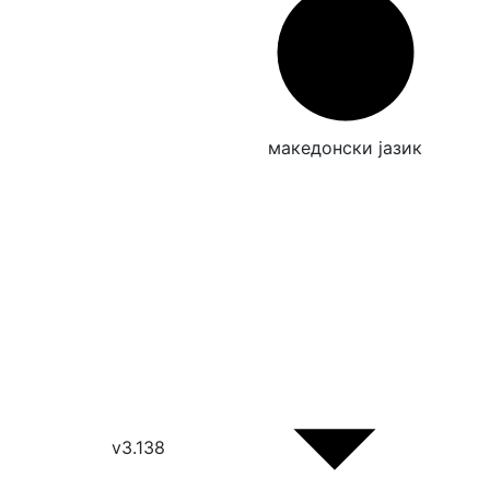
македонски јазик
v3.138