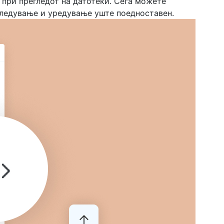
 при прегледот на датотеки. Сега можете
егледување и уредување уште поедноставен.