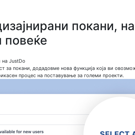
дизајнирани покани, на
и повеќе
 на JustDo
ст за покани, додадовме нова функција која ви овозмо
икасен процес на поставување за големи проекти.