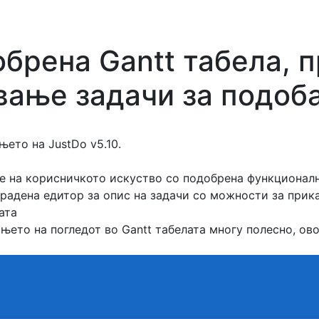
обрена Gantt табела, 
вање задачи за подоба
њето на JustDo v5.10.
 на корисничкото искуство со подобрена функционално
градена едитор за опис на задачи со можности за прик
ата
њето на погледот во Gantt табелата многу полесно, ов