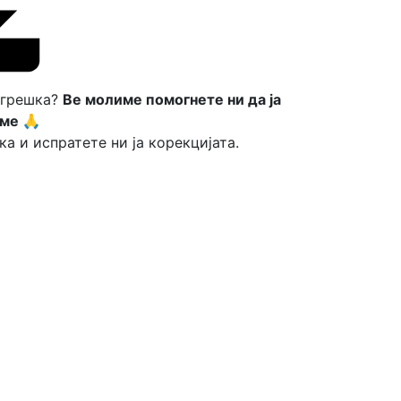
 грешка?
Ве молиме помогнете ни да ја
ме 🙏
ка и испратете ни ја корекцијата.