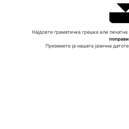
Најдовте граматичка грешка или печатна
поправи
Преземете ја нашата јазична датоте