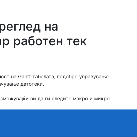
преглед на
р работен тек
ст на Gantt табелата, подобро управување
ачување датотеки.
озможувајќи ви да ги следите макро и микро