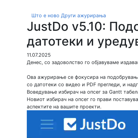
Што е ново
Други ажурирања
JustDo v5.10: Под
датотеки и уреду
11.07.2025
Денес, со задоволство го објавуваме издава
Ова ажурирање се фокусира на подобрување
со датотеки со видео и PDF прегледи, и над
Воведување избирач на опсег за Gantt табел
Новиот избирач на опсег го прави поставува
аспектите на вашите проекти.