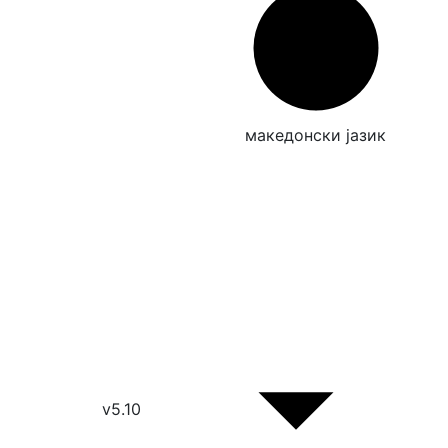
македонски јазик
v5.10