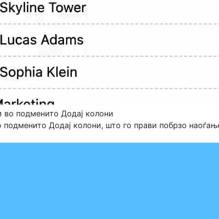
 во подменито Додај колони
 подменито Додај колони, што го прави побрзо наоѓа