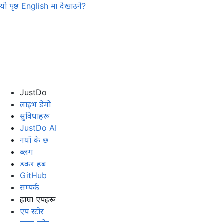
यो पृष्ठ
English
मा देखाउने?
JustDo
लाइभ डेमो
सुविधाहरू
JustDo AI
नयाँ के छ
ब्लग
डकर हब
GitHub
सम्पर्क
हाम्रा एपहरू
एप स्टोर