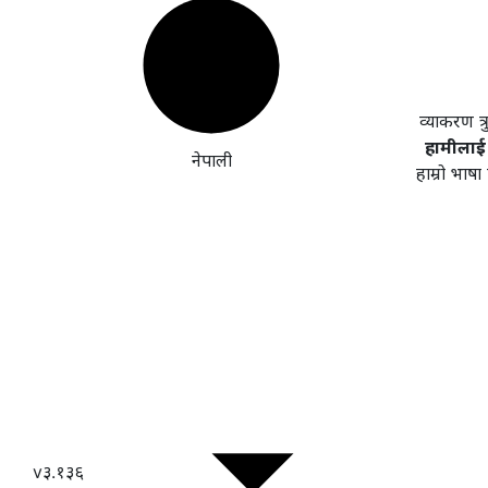
व्याकरण त्
हामीलाई 
नेपाली
हाम्रो भाष
v३.१३६