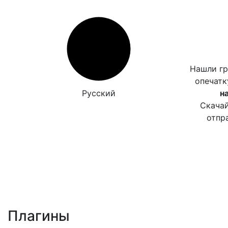
Нашли г
опечат
Русский
н
Скачай
отпр
Плагины