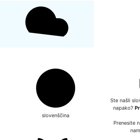
Ste našli sl
napako?
P
slovenščina
Prenesite 
nam 