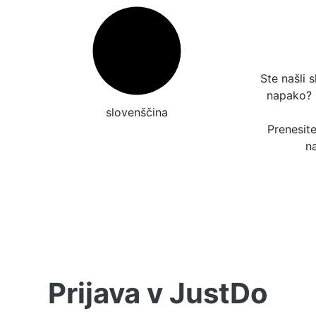
Ste našli 
napako?
slovenščina
Prenesit
n
Prijava v JustDo