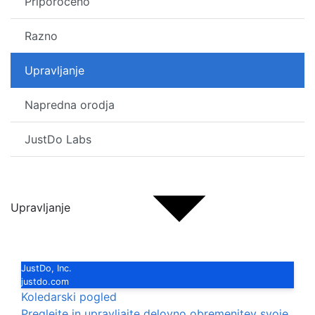
Priporočeno
Razno
Upravljanje
Napredna orodja
JustDo Labs
Upravljanje
JustDo, Inc.
justdo.com
Koledarski pogled
Preglejte in upravljajte delovno obremenitev svoje