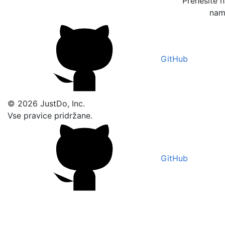
Prenesite 
nam 
GitHub
© 2026 JustDo, Inc.
Vse pravice pridržane.
GitHub