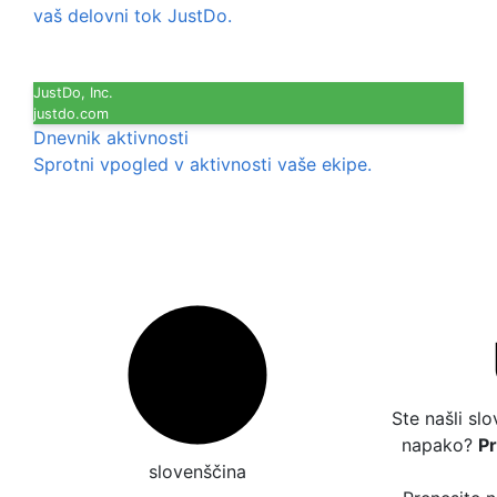
vaš delovni tok JustDo.
JustDo, Inc.
justdo.com
Dnevnik aktivnosti
Sprotni vpogled v aktivnosti vaše ekipe.
Ste našli sl
napako?
P
slovenščina