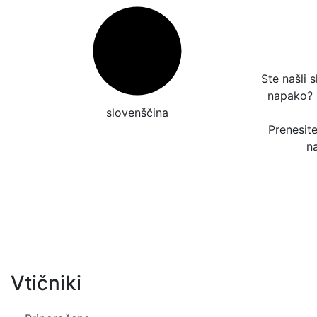
Ste našli 
napako?
slovenščina
Prenesit
n
Vtičniki