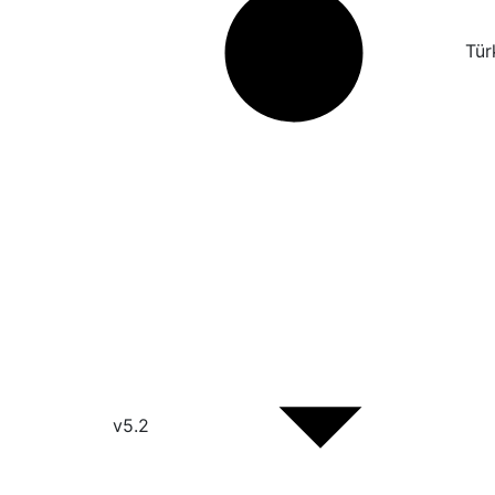
Tür
v5.2