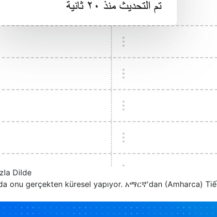
zla Dilde
bu da onu gerçekten küresel yapıyor. አማርኛ'dan (Amharca) Tiế