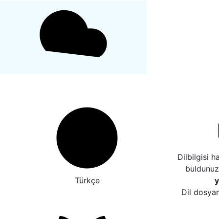
Dilbilgisi 
buldunu
Türkçe
y
Dil dosyam