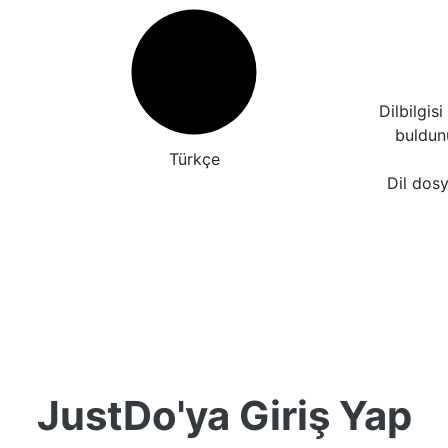
Dilbilgis
buldu
Türkçe
Dil dosy
JustDo'ya Giriş Yap