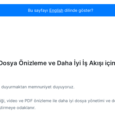
Bu sayfayı
English
dilinde göster?
Dosya Önizleme ve Daha İyi İş Akışı içi
nı duyurmaktan memnuniyet duyuyoruz.
iği, video ve PDF önizleme ile daha iyi dosya yönetimi ve d
ştirmeye odaklanır.