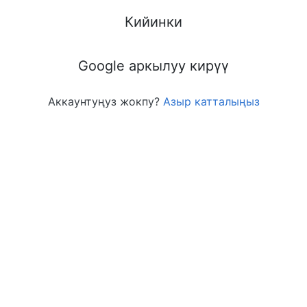
Кийинки
Google аркылуу кирүү
Аккаунтуңуз жокпу?
Азыр катталыңыз