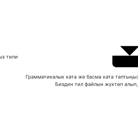
ыз тили
Грамматикалык ката же басма ката таптың
Биздин тил файлын жүктөп алып,