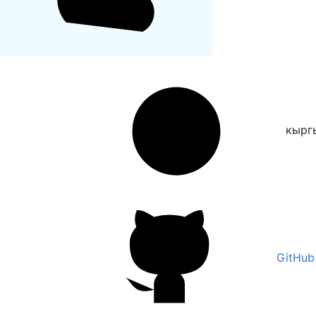
кырг
GitHub