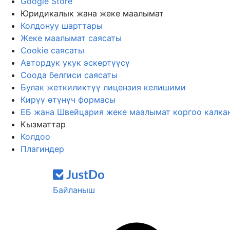
Google Store
Юридикалык жана жеке маалымат
Колдонуу шарттары
Жеке маалымат саясаты
Cookie саясаты
Автордук укук эскертүүсү
Соода белгиси саясаты
Булак жеткиликтүү лицензия келишими
Кирүү өтүнүч формасы
ЕБ жана Швейцария жеке маалымат коргоо калка
Кызматтар
Колдоо
Плагиндер
Байланыш