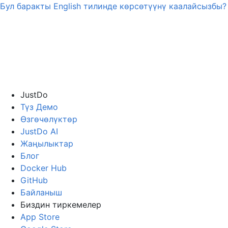
Бул баракты
English
тилинде көрсөтүүнү каалайсызбы?
JustDo
Түз Демо
Өзгөчөлүктөр
JustDo AI
Жаңылыктар
Блог
Docker Hub
GitHub
Байланыш
Биздин тиркемелер
App Store