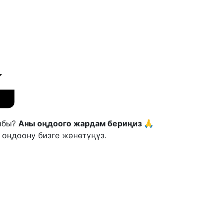
ызбы?
Аны оңдоого жардам бериңиз 🙏
 оңдоону бизге жөнөтүңүз.