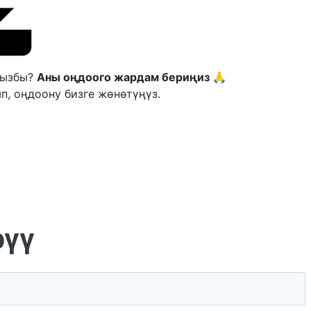
ңызбы?
Аны оңдоого жардам бериңиз 🙏
п, оңдоону бизге жөнөтүңүз.
рүү