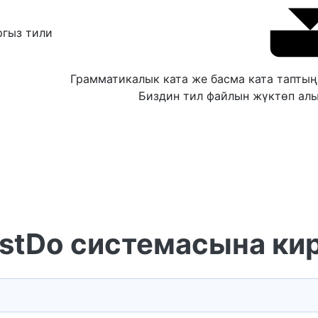
ргыз тили
Грамматикалык ката же басма ката тапты
Биздин тил файлын жүктөп алы
stDo системасына ки