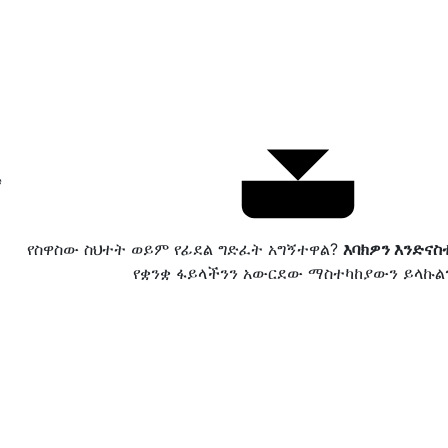
ኛ
የስዋስው ስህተት ወይም የፊደል ግድፈት አግኝተዋል?
እባክዎን እንድናስ
የቋንቋ ፋይላችንን አውርደው ማስተካከያውን ይላኩል