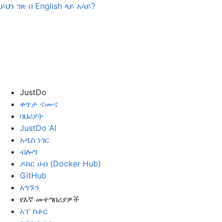
ይህን ገጽ በ
English
ላይ አሳይ?
JustDo
ቀጥታ ናሙና
ባህሪያት
JustDo AI
አዲስ ነገር
ብሎግ
ዶከር ሀብ (Docker Hub)
GitHub
አግኙን
የእኛ መተግበሪያዎች
አፕ ስቶር