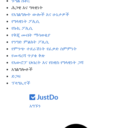
ጉግል ስቶር
ሕጋዊ እና ግላዊነት
የአገልግሎት ውሎች እና ሁኔታዎች
የግላዊነት ፖሊሲ
የኩኪ ፖሊሲ
የቅጂ መብት ማሳወቂያ
የንግድ ምልክት ፖሊሲ
የምንጭ ተደራሽነት የፈቃድ ስምምነት
የመዳረሻ ጥያቄ ቅጽ
የአውሮፓ ህብረት እና የስዊስ የግላዊነት ጋሻ
አገልግሎቶች
ድጋፍ
ፕላግኢኖች
አግኙን