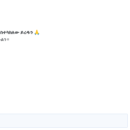
ናስተካክለው ይረዱን 🙏
ኩልን።