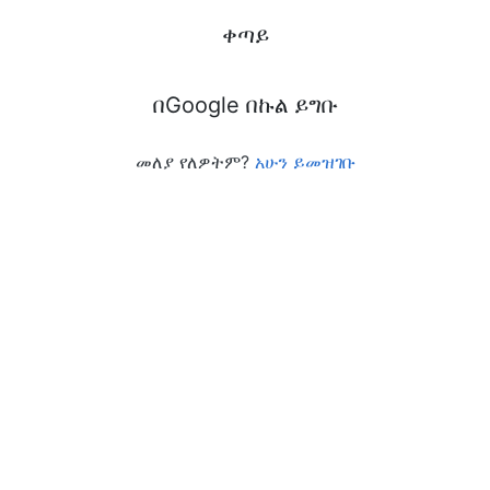
ቀጣይ
በGoogle በኩል ይግቡ
መለያ የለዎትም?
አሁን ይመዝገቡ