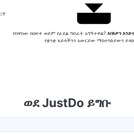
ርኛ
የስዋስው ስህተት ወይም የፊደል ግድፈት አግኝተዋል?
እባክዎን እንድ
የቋንቋ ፋይላችንን አውርደው ማስተካከያውን ይላ
ወደ JustDo ይግቡ