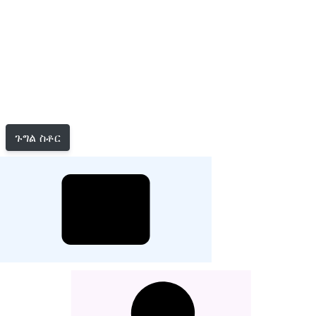
ጉግል ስቶር