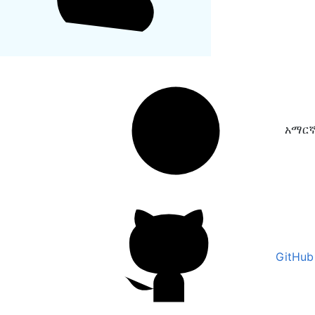
አማር
GitHub