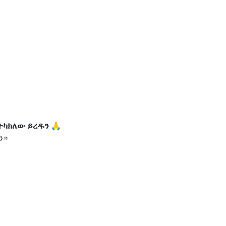
ተካክለው ይረዱን 🙏
ን።