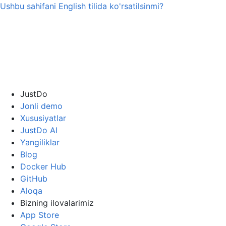
Ushbu sahifani
English
tilida ko'rsatilsinmi?
JustDo
Jonli demo
Xususiyatlar
JustDo AI
Yangiliklar
Blog
Docker Hub
GitHub
Aloqa
Bizning ilovalarimiz
App Store