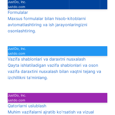
JustDo, Inc.
justdo.com
Formulalar
Maxsus formulalar bilan hisob-kitoblarni
avtomatlashtiring va ish jarayonlaringizni
osonlashtiring.
JustDo, Inc.
justdo.com
Vazifa shablonlari va daraxtni nusxalash
Qayta ishlatiladigan vazifa shablonlari va oson
vazifa daraxtini nusxalash bilan vaqtni tejang va
izchillikni ta'minlang.
JustDo, Inc.
justdo.com
Qatorlarni uslublash
Muhim vazifalarni ajratib ko'rsatish va vizual