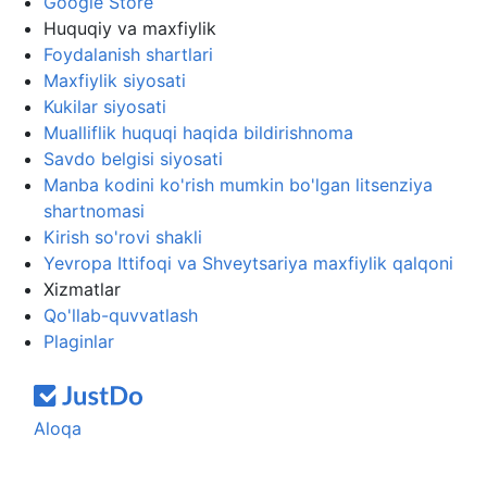
Google Store
Huquqiy va maxfiylik
Foydalanish shartlari
Maxfiylik siyosati
Kukilar siyosati
Mualliflik huquqi haqida bildirishnoma
Savdo belgisi siyosati
Manba kodini ko'rish mumkin bo'lgan litsenziya
shartnomasi
Kirish so'rovi shakli
Yevropa Ittifoqi va Shveytsariya maxfiylik qalqoni
Xizmatlar
Qo'llab-quvvatlash
Plaginlar
Aloqa