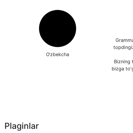
Grammat
topding
O‘zbekcha
Bizning t
bizga to'
Plaginlar