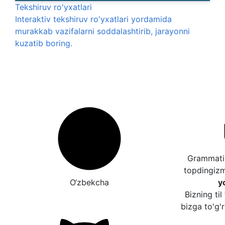
Tekshiruv ro'yxatlari
Interaktiv tekshiruv ro'yxatlari yordamida
murakkab vazifalarni soddalashtirib, jarayonni
kuzatib boring.
Grammatik
topdingiz
O‘zbekcha
y
Bizning til
bizga to'g'r