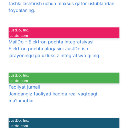
tashkillashtirish uchun maxsus qator uslublaridan
foydalaning.
JustDo, Inc.
justdo.com
MailDo - Elektron pochta integratsiyasi
Elektron pochta aloqasini JustDo ish
jarayoningizga uzluksiz integratsiya qiling.
JustDo, Inc.
justdo.com
Faoliyat jurnali
Jamoangiz faoliyati haqida real vaqtdagi
ma'lumotlar.
JustDo, Inc.
justdo.com