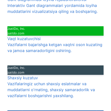
Interaktiv Gant diagrammalari yordamida loyiha
muddatlarini vizualizatsiya qiling va boshqaring.
JustDo, Inc.
justdo.com
Vaqt kuzatuvchisi
Vazifalarni bajarishga ketgan vaqtni oson kuzating
va jamoa samaradorligini oshiring.
JustDo, Inc.
justdo.com
Shaxsiy kuzatuv
Vazifalaringiz uchun shaxsiy eslatmalar va
muddatlarni o'rnating, shaxsiy samaradorlik va
vazifalarni boshqarishni yaxshilang.