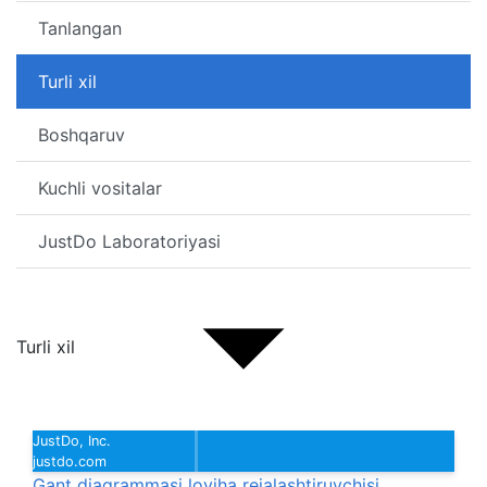
Tanlangan
Turli xil
Boshqaruv
Kuchli vositalar
JustDo Laboratoriyasi
Turli xil
JustDo, Inc.
justdo.com
Gant diagrammasi loyiha rejalashtiruvchisi