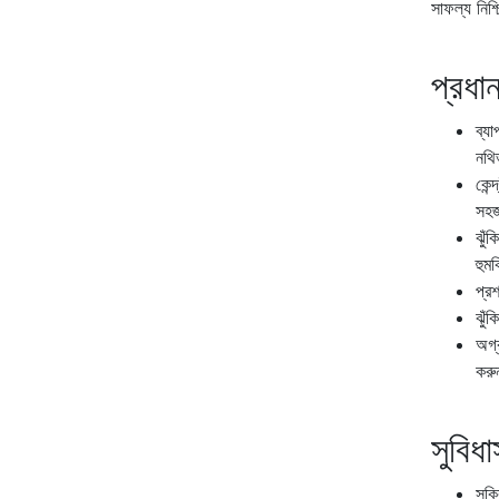
সাফল্য নিশ্
প্রধান
ব্য
নথিভ
কেন
সহজ
ঝুঁ
হুম
প্র
ঝুঁক
অগ্র
করু
সুবিধা
সক্