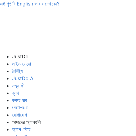
এই পৃষ্ঠাটি
English
ভাষায় দেখাবেন?
JustDo
লাইভ ডেমো
বৈশিষ্ট্য
JustDo AI
নতুন কী
ব্লগ
ডকার হাব
GitHub
যোগাযোগ
আমাদের অ্যাপগুলি
অ্যাপ স্টোর