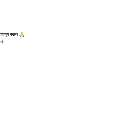
াহায্য করুন 🙏
ন।