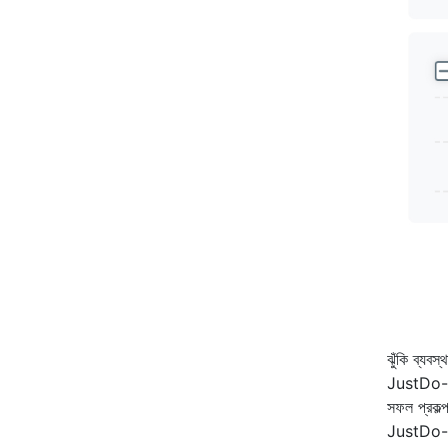
ঝুঁকি ব্য
JustDo-এর ঝ
সফল প্রকল্প
JustDo-এর ঝ