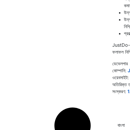
কমা
উন্
উন্ন
নিশ্
প্র
JustDo-এর স
ফলাফল নিশ্
ডেভেলপার
কোম্পানি:
J
ওয়েবসাইট:
অতিরিক্ত ত
সংস্করণ:
1
বাংলা