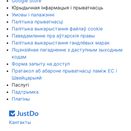
Google Store
Юрыдычная інфармацыя і прыватнасць
Умовы і палажэнні
Палітыка прыватнасці
Палітыка выкарыстання файлаў cookie
Паведамленне пра аўтарскія правы
Палітыка выкарыстання гандлёвых марак
Ліцэнзійнае пагадненне з даступным зыходным
кодам
Форма запыту на доступ
Пратакол аб абароне прыватнасці паміж ЕС і
Швейцарыяй
Паслугі
Падтрымка
Плагіны
Кантакты