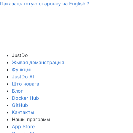
Паказаць гэтую старонку на
English
?
JustDo
Жывая дэманстрацыя
Функцыі
JustDo AI
Што новага
Блог
Docker Hub
GitHub
Кантакты
Нашы праграмы
App Store