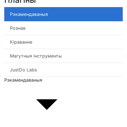
Плагіны
Рэкамендаваныя
Рознае
Кіраванне
Магутныя інструменты
JustDo Labs
Рэкамендаваныя