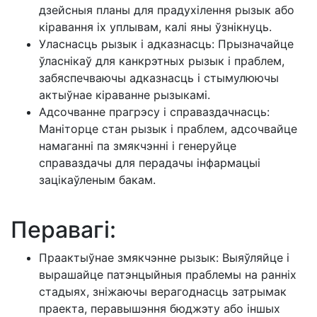
дзейсныя планы для прадухілення рызык або
кіравання іх уплывам, калі яны ўзнікнуць.
Уласнасць рызык і адказнасць: Прызначайце
ўласнікаў для канкрэтных рызык і праблем,
забяспечваючы адказнасць і стымулюючы
актыўнае кіраванне рызыкамі.
Адсочванне прагрэсу і справаздачнасць:
Маніторце стан рызык і праблем, адсочвайце
намаганні па змякчэнні і генеруйце
справаздачы для перадачы інфармацыі
зацікаўленым бакам.
Перавагі:
Праактыўнае змякчэнне рызык: Выяўляйце і
вырашайце патэнцыйныя праблемы на ранніх
стадыях, зніжаючы верагоднасць затрымак
праекта, перавышэння бюджэту або іншых