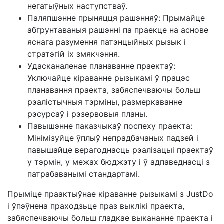
негатыўных наступстваў.
Паляпшэнне прыняцця рашэнняў: Прымайце
абгрунтаваныя рашэнні па праекце на аснове
яснага разумення патэнцыйных рызык і
стратэгій іх змякчэння.
Удасканаленае планаванне праектаў:
Уключайце кіраванне рызыкамі ў працэс
планавання праекта, забяспечваючы больш
рэалістычныя тэрміны, размеркаванне
рэсурсаў і рэзервовыя планы.
Павышэнне паказчыкаў поспеху праекта:
Мінімізуйце ўплыў непрадбачаных падзей і
павышайце верагоднасць рэалізацыі праектаў
у тэрмін, у межах бюджэту і ў адпаведнасці з
патрабаванымі стандартамі.
Прыміце праактыўнае кіраванне рызыкамі з JustDo
і ўпэўнена праходзьце праз выклікі праекта,
забяспечваючы больш гладкае выкананне праекта і