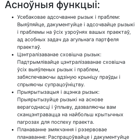
Асноўныя функцыі:
Усебаковае адсочванне рызык і праблем:
Выяўляйце, дакументуйце і адсочвайце рызыкі
і праблемы на ўсіх узроўнях вашых праектаў,
ад асобных задач да агульнага партфеля
праектаў.
Цэнтралізаванае сховішча рызык:
Падтрымлівайце цэнтралізаванае сховішча
ўсіх выяўленых рызык і праблем,
забяспечваючы адзіную крыніцу праўды і
спрыяючы супрацоўніцтву.
Прыярытызацыя і ацэнка рызык:
Прыярытызуйце рызыкі на аснове
верагоднасці і ўплыву, дазваляючы вам
сканцэнтравацца на найбольш крытычных
пагрозах для поспеху праекта.
Планаванне змякчэння і рэзервовае
планаванне: Распрацоўвайце і дакументуйце