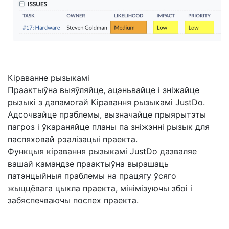
Кіраванне рызыкамі
Праактыўна выяўляйце, ацэньвайце і зніжайце
рызыкі з дапамогай Кіравання рызыкамі JustDo.
Адсочвайце праблемы, вызначайце прыярытэты
пагроз і ўкараняйце планы па зніжэнні рызык для
паспяховай рэалізацыі праекта.
Функцыя кіравання рызыкамі JustDo дазваляе
вашай камандзе праактыўна вырашаць
патэнцыйныя праблемы на працягу ўсяго
жыццёвага цыкла праекта, мінімізуючы збоі і
забяспечваючы поспех праекта.