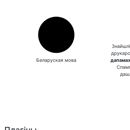
Знайшлі
друкар
Беларуская мова
дапамаж
Спамп
даш