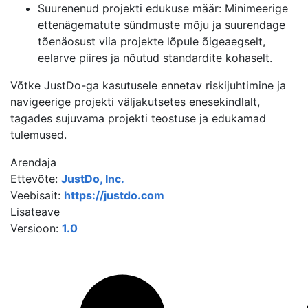
Suurenenud projekti edukuse määr: Minimeerige
ettenägematute sündmuste mõju ja suurendage
tõenäosust viia projekte lõpule õigeaegselt,
eelarve piires ja nõutud standardite kohaselt.
Võtke JustDo-ga kasutusele ennetav riskijuhtimine ja
navigeerige projekti väljakutsetes enesekindlalt,
tagades sujuvama projekti teostuse ja edukamad
tulemused.
Arendaja
Ettevõte:
JustDo, Inc.
Veebisait:
https://justdo.com
Lisateave
Versioon:
1.0