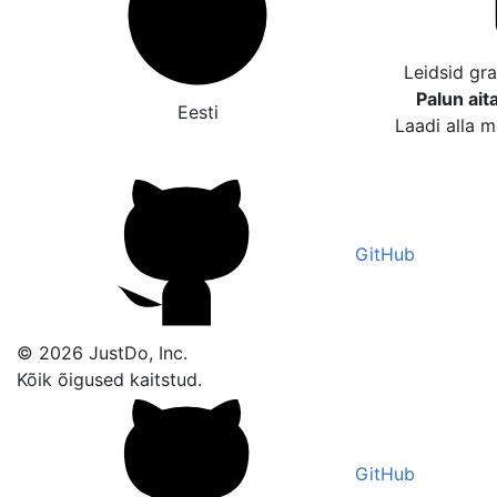
Leidsid gr
Palun ait
Eesti
Laadi alla m
GitHub
© 2026 JustDo, Inc.
Kõik õigused kaitstud.
GitHub