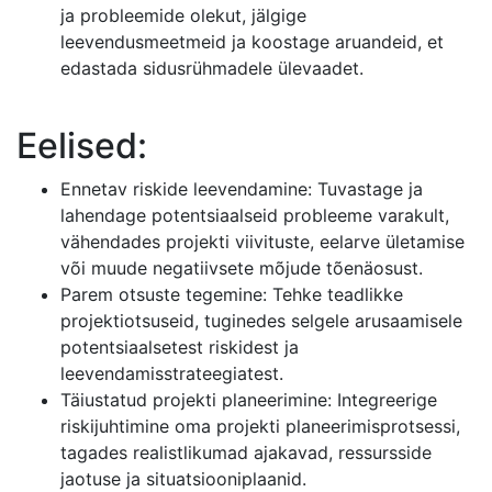
ja probleemide olekut, jälgige
leevendusmeetmeid ja koostage aruandeid, et
edastada sidusrühmadele ülevaadet.
Eelised:
Ennetav riskide leevendamine: Tuvastage ja
lahendage potentsiaalseid probleeme varakult,
vähendades projekti viivituste, eelarve ületamise
või muude negatiivsete mõjude tõenäosust.
Parem otsuste tegemine: Tehke teadlikke
projektiotsuseid, tuginedes selgele arusaamisele
potentsiaalsetest riskidest ja
leevendamisstrateegiatest.
Täiustatud projekti planeerimine: Integreerige
riskijuhtimine oma projekti planeerimisprotsessi,
tagades realistlikumad ajakavad, ressursside
jaotuse ja situatsiooniplaanid.