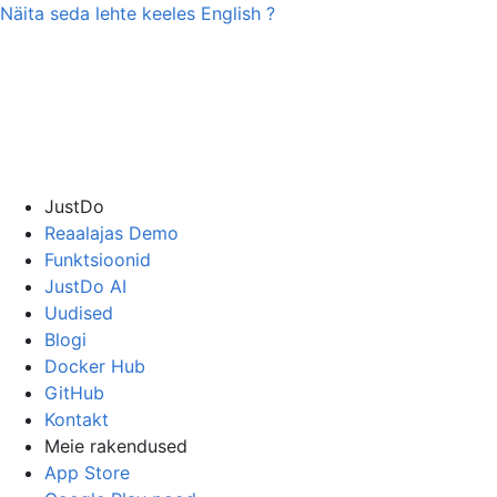
Näita seda lehte keeles
English
?
JustDo
Reaalajas Demo
Funktsioonid
JustDo AI
Uudised
Blogi
Docker Hub
GitHub
Kontakt
Meie rakendused
App Store