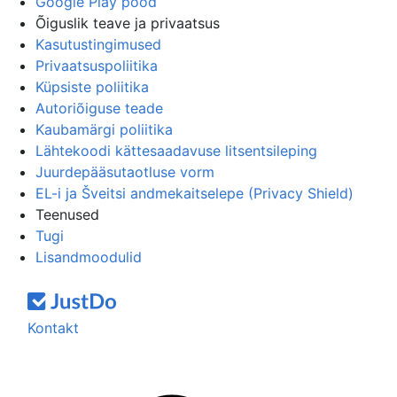
Google Play pood
Õiguslik teave ja privaatsus
Kasutustingimused
Privaatsuspoliitika
Küpsiste poliitika
Autoriõiguse teade
Kaubamärgi poliitika
Lähtekoodi kättesaadavuse litsentsileping
Juurdepääsutaotluse vorm
EL-i ja Šveitsi andmekaitselepe (Privacy Shield)
Teenused
Tugi
Lisandmoodulid
Kontakt