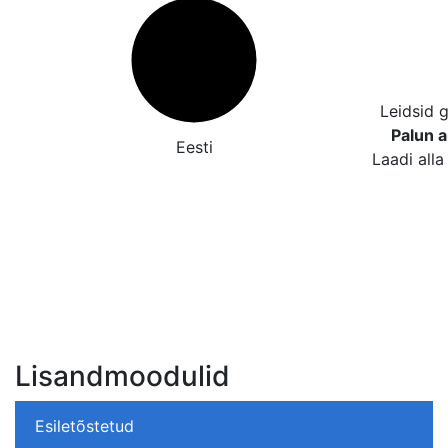
Leidsid 
Palun a
Eesti
Laadi alla
Lisandmoodulid
Esiletõstetud