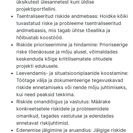
üksikutest ülesannetest kuni üldise
projektiportfellini.
Tsentraliseeritud riskide andmebaas: Hoidke kõiki
tuvastatud riske ja probleeme tsentraliseeritud
andmebaasis, mis tagab ühtse tõeallika ja
hõlbustab koostööd.
Riskide prioriseerimine ja hindamine: Prioriseerige
riske tõenäosuse ja mõju alusel, võimaldades
keskenduda kõige kriitilisematele ohtudele
projekti edukusele.
Leevendamis- ja situatsiooniplaanide koostamine:
Töötage välja ja dokumenteerige tegevuskavad
riskide ennetamiseks või nende mõju juhtimiseks,
kui need peaksid tekkima.
Riskide omandiõigus ja vastutus: Määrake
konkreetsetele riskidele ja probleemidele
omanikud, tagades vastutuse ja edendades
ennetavat riskijuhtimist.
Edenemise jälgimine ja aruandlus: Jälgige riskide