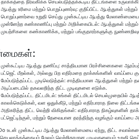
தாக்கத்தை நிர்வகிக்க செயல்படுத்தக்கூடிய திட்டங்களை உருவாக்க
ஆபத்து உரிமை மற்றும் பொறுப்புணர்வு: குறிப்பிட்ட ஆபத்துகள் மற்ற
பொறுப்புணர்வை உறுதி செய்து முன்கூட்டிய ஆபத்து மேலாண்மையை 
முன்னேற்ற கண்காணிப்பு மற்றும் அறிக்கையிடல்: ஆபத்துகள் மற்ற
முயற்சிகளை கண்காணிக்க, மற்றும் பங்குதாரர்களுக்கு நுண்ணறி
்மைகள்:
முன்கூட்டிய ஆபத்து தணிப்பு: சாத்தியமான பிரச்சினைகளை ஆரம்பத
பட்ஜெட் மீறல்கள், அல்லது பிற எதிர்மறை தாக்கங்களின் வாய்ப்பை க
மேம்படுத்தப்பட்ட முடிவெடுத்தல்: சாத்தியமான ஆபத்துகள் மற்றும் த
அடிப்படையில் தகவலறிந்த திட்ட முடிவுகளை எடுக்க.
மேம்படுத்தப்பட்ட திட்டமிடல்: உங்கள் திட்டமிடல் செயல்முறையில
காலக்கெடுக்கள், வள ஒதுக்கீடு, மற்றும் எதிர்பாராத நிலை திட்டங்
அதிகரித்த திட்ட வெற்றி விகிதங்கள்: எதிர்பாராத நிகழ்வுகளின் தாக
பட்ஜெட்டிற்குள், மற்றும் தேவையான தரத்திற்கு வழங்கும் வாய்ப்பை அ
Do உடன் முன்கூட்டிய ஆபத்து மேலாண்மையை ஏற்று, திட்ட சவால்க
 செயலாக்கத்தையும் மேலும் வெற்றிகரமான முடிவுகளையும் உறுதி செய்