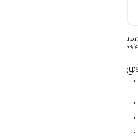
Just
எதிர
மு