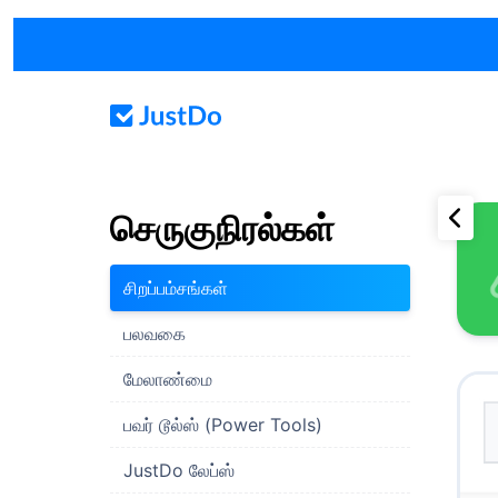
செருகுநிரல்கள்
சிறப்பம்சங்கள்
பலவகை
மேலாண்மை
பவர் டூல்ஸ் (Power Tools)
JustDo லேப்ஸ்