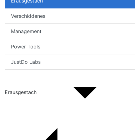
Erausgestach
Verschiddenes
Management
Power Tools
JustDo Labs
Erausgestach