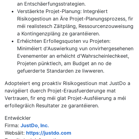
an Entschäerfungsstrategien.
Verstäerkte Projet-Planung: Integréiert
Risikogestioun an Äre Projet-Planungsprozess, fir
méi realistesch Zäitpläng, Ressourcenzouweisung
a Kontingenzpläng ze garantéieren.
Erhéichten Erfollegsquoten vu Projeten:
Miniméiert d'Auswierkung vun onvirhergesehenen
Evenementer an erhéicht d'Wahrscheinlechkeet,
Projeten pünktlech, am Budget an no de
gefuerderte Standarden ze liwweren.
Adopteiert eng proaktiv Risikogestioun mat JustDo a
navigéiert duerch Projet-Erausfuerderunge mat
Vertrauen, fir eng méi glat Projet-Ausféierung a méi
erfollegräich Resultater ze garantéieren.
Entwéckler
Firma:
JustDo, Inc.
Websäit:
https://justdo.com