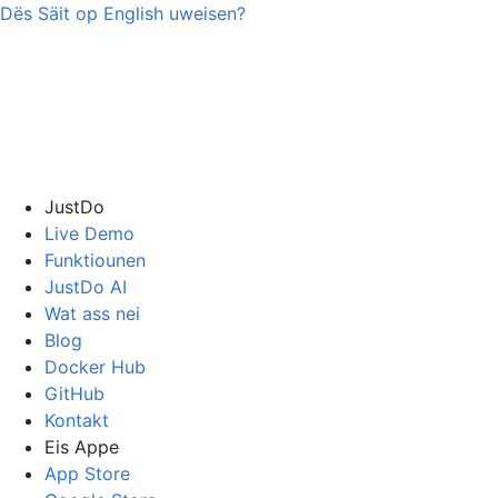
Dës Säit op
English
uweisen?
JustDo
Live Demo
Funktiounen
JustDo AI
Wat ass nei
Blog
Docker Hub
GitHub
Kontakt
Eis Appe
App Store