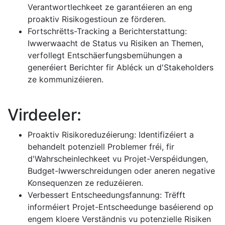
Verantwortlechkeet ze garantéieren an eng
proaktiv Risikogestioun ze förderen.
Fortschrëtts-Tracking a Berichterstattung:
Iwwerwaacht de Status vu Risiken an Themen,
verfollegt Entschäerfungsbemühungen a
generéiert Berichter fir Abléck un d'Stakeholders
ze kommunizéieren.
Virdeeler:
Proaktiv Risikoreduzéierung: Identifizéiert a
behandelt potenziell Problemer fréi, fir
d'Wahrscheinlechkeet vu Projet-Verspéidungen,
Budget-Iwwerschreidungen oder aneren negative
Konsequenzen ze reduzéieren.
Verbessert Entscheedungsfannung: Trëfft
informéiert Projet-Entscheedunge baséierend op
engem kloere Verständnis vu potenzielle Risiken