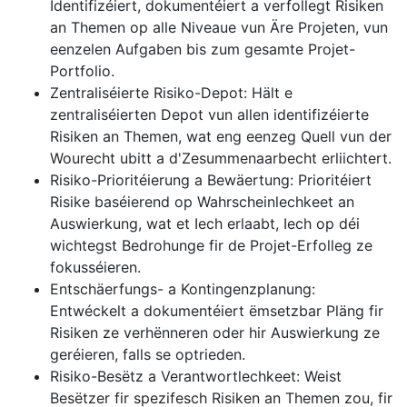
Identifizéiert, dokumentéiert a verfollegt Risiken
an Themen op alle Niveaue vun Äre Projeten, vun
eenzelen Aufgaben bis zum gesamte Projet-
Portfolio.
Zentraliséierte Risiko-Depot: Hält e
zentraliséierten Depot vun allen identifizéierte
Risiken an Themen, wat eng eenzeg Quell vun der
Wourecht ubitt a d'Zesummenaarbecht erliichtert.
Risiko-Prioritéierung a Bewäertung: Prioritéiert
Risike baséierend op Wahrscheinlechkeet an
Auswierkung, wat et Iech erlaabt, Iech op déi
wichtegst Bedrohunge fir de Projet-Erfolleg ze
fokusséieren.
Entschäerfungs- a Kontingenzplanung:
Entwéckelt a dokumentéiert ëmsetzbar Pläng fir
Risiken ze verhënneren oder hir Auswierkung ze
geréieren, falls se optrieden.
Risiko-Besëtz a Verantwortlechkeet: Weist
Besëtzer fir spezifesch Risiken an Themen zou, fir