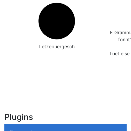
E Grammat
fonnt
Lëtzebuergesch
Luet eise
Plugins