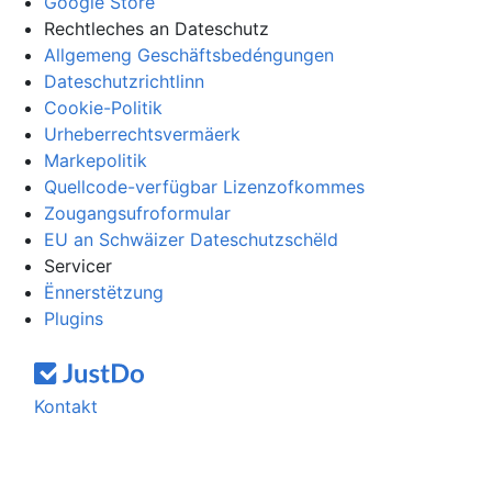
Google Store
Rechtleches an Dateschutz
Allgemeng Geschäftsbedéngungen
Dateschutzrichtlinn
Cookie-Politik
Urheberrechtsvermäerk
Markepolitik
Quellcode-verfügbar Lizenzofkommes
Zougangsufroformular
EU an Schwäizer Dateschutzschëld
Servicer
Ënnerstëtzung
Plugins
Kontakt