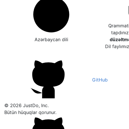
Qrammatik
tapdını
Azərbaycan dili
düzəltm
Dil faylımı
GitHub
© 2026 JustDo, Inc.
Bütün hüquqlar qorunur.