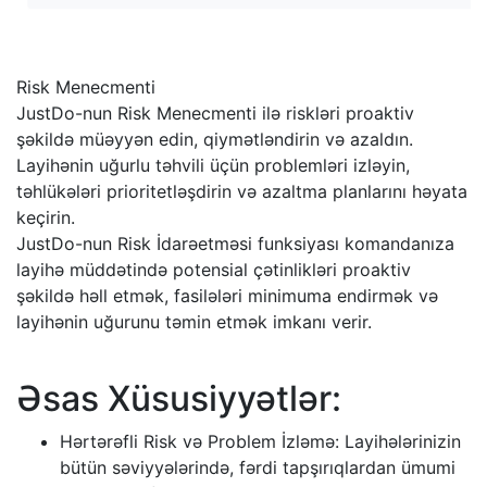
Risk Menecmenti
JustDo-nun Risk Menecmenti ilə riskləri proaktiv
şəkildə müəyyən edin, qiymətləndirin və azaldın.
Layihənin uğurlu təhvili üçün problemləri izləyin,
təhlükələri prioritetləşdirin və azaltma planlarını həyata
keçirin.
JustDo-nun Risk İdarəetməsi funksiyası komandanıza
layihə müddətində potensial çətinlikləri proaktiv
şəkildə həll etmək, fasilələri minimuma endirmək və
layihənin uğurunu təmin etmək imkanı verir.
Əsas Xüsusiyyətlər:
Hərtərəfli Risk və Problem İzləmə: Layihələrinizin
bütün səviyyələrində, fərdi tapşırıqlardan ümumi