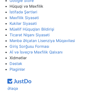
Google Store
Hüquqi və Məxfilik
İstifadə Şərtləri
Məxfilik Siyasəti
Kukilər Siyasəti
Müəllif Hüquqları Bildirişi
Ticarət Nişanı Siyasəti
Mənbə Əlçatan Lisenziya Müqaviləsi
Giriş Sorğusu Forması
Aİ və İsveçrə Məxfilik Qalxanı
Xidmətlər
Dəstək
Plaginlər
Əlaqə