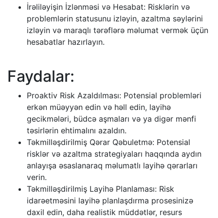
İrəliləyişin İzlənməsi və Hesabat: Risklərin və
problemlərin statusunu izləyin, azaltma səylərini
izləyin və maraqlı tərəflərə məlumat vermək üçün
hesabatlar hazırlayın.
Faydalar:
Proaktiv Risk Azaldılması: Potensial problemləri
erkən müəyyən edin və həll edin, layihə
gecikmələri, büdcə aşmaları və ya digər mənfi
təsirlərin ehtimalını azaldın.
Təkmilləşdirilmiş Qərar Qəbuletmə: Potensial
risklər və azaltma strategiyaları haqqında aydın
anlayışa əsaslanaraq məlumatlı layihə qərarları
verin.
Təkmilləşdirilmiş Layihə Planlaması: Risk
idarəetməsini layihə planlaşdırma prosesinizə
daxil edin, daha realistik müddətlər, resurs