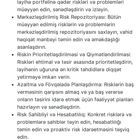
layihə portfelinə qədər riskləri və problemləri
müəyyən edin, sənədləşdirin və izləyin.
Mərkəzləşdirilmiş Risk Repozitoriyası: Bütün
müəyyən edilmiş risklərin və problemlərin
mərkəzləşdirilmiş repozitoriyasını saxlayın, vahid
həqiqət mənbəyi təmin edin və əməkdaşlığı
asanlaşdırın.
Riskin Prioritetləşdirilməsi və Qiymətləndirilməsi:
Riskləri ehtimal və təsir əsasında prioritetləşdirin,
layihənin uğuruna ən kritik təhdidlərə diqqət
yetirməyə imkan verin.
Azaltma və Fövqəladə Planlaşdırma: Risklərin baş
verməsinin qarşısını almaq və ya baş verərsə
onların təsirini idarə etmək üçün fəaliyyət planları
hazırlayın və sənədləşdirin.
Risk Sahibliyi və Hesabatlılıq: Konkret risklərə və
problemlərə sahiblər təyin edin, hesabatlılığı
təmin edin və proaktiv risk idarəetməsini təşviq
edin.