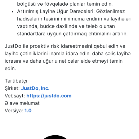
bölgüsü və fövqəladə planlar təmin edin.
Artırılmış Layihə Uğur Dərəcələri: Gözlənilməz
hadisələrin təsirini minimuma endirin və layihələri
vaxtında, büdcə daxilində və tələb olunan
standartlara uyğun çatdırmaq ehtimalını artırın.
JustDo ilə proaktiv risk idarəetməsini qəbul edin və
layihə çətinliklərini inamla idarə edin, daha səlis layihə
icrasını və daha uğurlu nəticələr əldə etməyi təmin
edin.
Tərtibatçı
Şirkət:
JustDo, Inc.
Vebsayt:
https://justdo.com
Əlavə məlumat
Versiya:
1.0