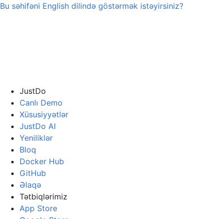
Bu səhifəni
English
dilində göstərmək istəyirsiniz?
JustDo
Canlı Demo
Xüsusiyyətlər
JustDo AI
Yeniliklər
Bloq
Docker Hub
GitHub
Əlaqə
Tətbiqlərimiz
App Store