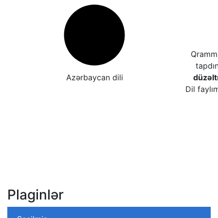
Qrammat
tapdı
Azərbaycan dili
düzəl
Dil faylı
Plaginlər