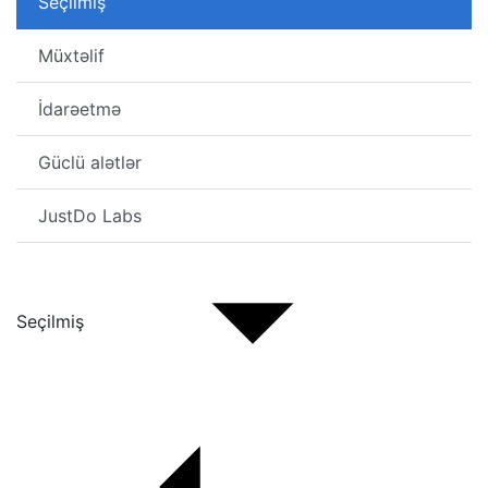
Seçilmiş
Müxtəlif
İdarəetmə
Güclü alətlər
JustDo Labs
Seçilmiş