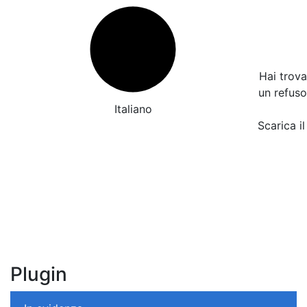
Hai trov
un refus
Italiano
Scarica il
Plugin