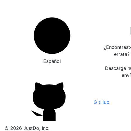
¿Encontrast
errata?
Español
Descarga nu
enví
GitHub
© 2026 JustDo, Inc.