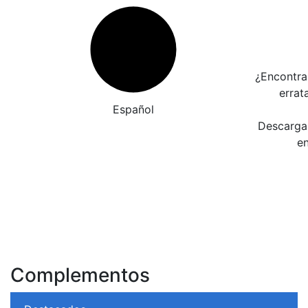
¿Encontra
errat
Español
Descarga 
en
Complementos