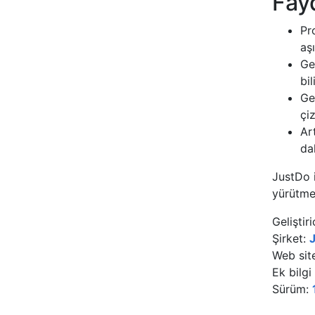
Fay
Pr
aş
Ge
bil
Ge
çi
Ar
da
JustDo i
yürütme 
Geliştiri
Şirket:
J
Web sit
Ek bilgi
Sürüm: