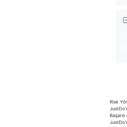
Risk Yö
JustDo'n
Başarılı
JustDo'n