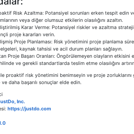
dalar:
oaktif Risk Azaltma: Potansiyel sorunları erken tespit edin ve
ımlarının veya diğer olumsuz etkilerin olasılığını azaltın.
liştirilmiş Karar Verme: Potansiyel riskler ve azaltma strateji
inçli proje kararları verin.
lişmiş Proje Planlaması: Risk yönetimini proje planlama sür
zelgeleri, kaynak tahsisi ve acil durum planları sağlayın.
tan Proje Başarı Oranları: Öngörülemeyen olayların etkisini 
hilinde ve gerekli standartlarda teslim etme olasılığını artırın
le proaktif risk yönetimini benimseyin ve proje zorlukların
ve daha başarılı sonuçlar elde edin.
ci
ustDo, Inc.
esi:
https://justdo.com
1.0