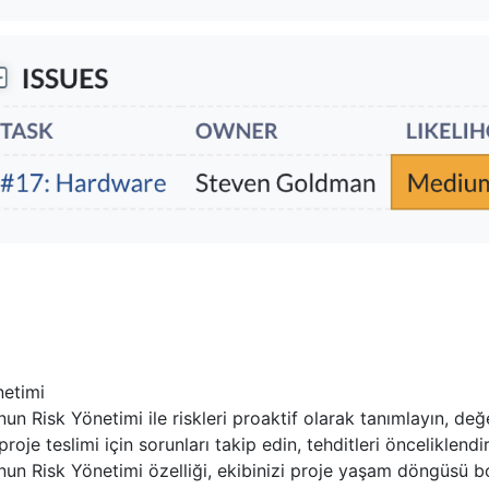
netimi
un Risk Yönetimi ile riskleri proaktif olarak tanımlayın, değe
 proje teslimi için sorunları takip edin, tehditleri önceliklend
un Risk Yönetimi özelliği, ekibinizi proje yaşam döngüsü bo