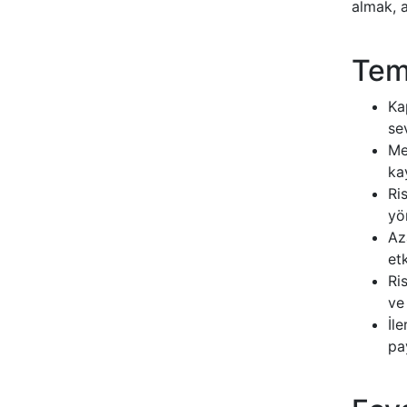
almak, a
Teme
Ka
se
Me
kay
Ri
yö
Az
et
Ri
ve
İl
pa