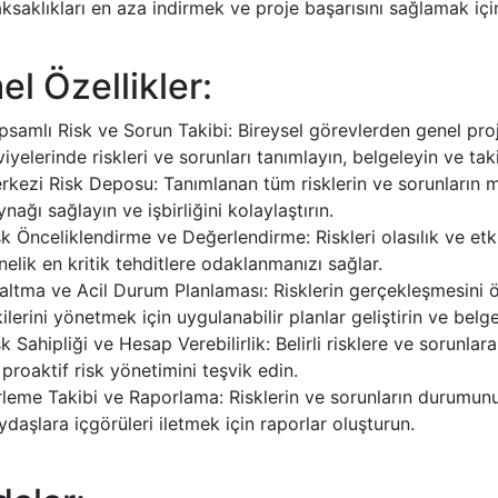
ksaklıkları en aza indirmek ve proje başarısını sağlamak için
l Özellikler:
psamlı Risk ve Sorun Takibi: Bireysel görevlerden genel pro
viyelerinde riskleri ve sorunları tanımlayın, belgeleyin ve tak
rkezi Risk Deposu: Tanımlanan tüm risklerin ve sorunların m
nağı sağlayın ve işbirliğini kolaylaştırın.
sk Önceliklendirme ve Değerlendirme: Riskleri olasılık ve etk
nelik en kritik tehditlere odaklanmanızı sağlar.
altma ve Acil Durum Planlaması: Risklerin gerçekleşmesin
kilerini yönetmek için uygulanabilir planlar geliştirin ve belge
sk Sahipliği ve Hesap Verebilirlik: Belirli risklere ve sorunlar
 proaktif risk yönetimini teşvik edin.
erleme Takibi ve Raporlama: Risklerin ve sorunların durumunu
ydaşlara içgörüleri iletmek için raporlar oluşturun.