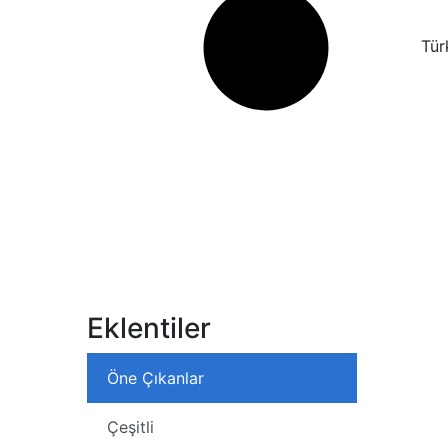
Tür
Eklentiler
Öne Çıkanlar
Çeşitli