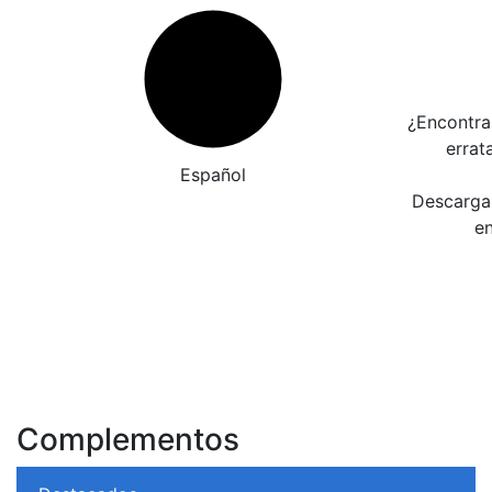
¿Encontra
errat
Español
Descarga 
en
Complementos