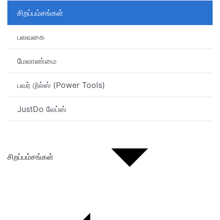
சிறப்பம்சங்கள்
பலவகை
மேலாண்மை
பவர் டூல்ஸ் (Power Tools)
JustDo லேப்ஸ்
சிறப்பம்சங்கள்