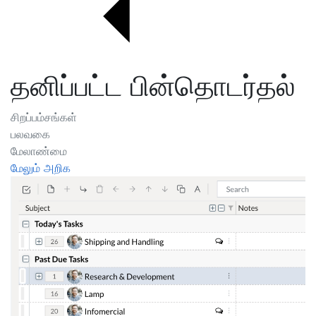
தனிப்பட்ட பின்தொடர்தல்
சிறப்பம்சங்கள்
பலவகை
மேலாண்மை
மேலும் அறிக