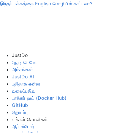
இந்தப் பக்கத்தை
English
மொழியில் காட்டவா?
JustDo
நேரடி டெமோ
அம்சங்கள்
JustDo AI
புதிதாக என்ன
வலைப்பதிவு
டாக்கர் ஹப் (Docker Hub)
GitHub
தொடர்பு
எங்கள் செயலிகள்
ஆப் ஸ்டோர்