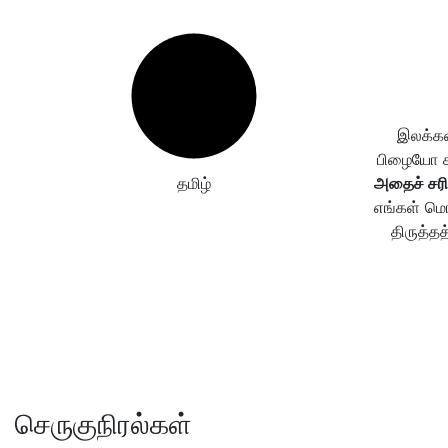
இலக்கண
பிழையோ கண
தமிழ்
அதைச் சரி
எங்கள் மொ
திருத்தத
செருகுநிரல்கள்