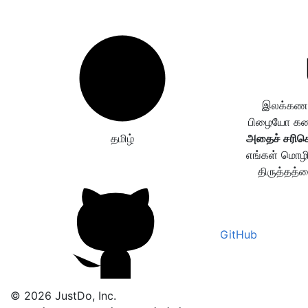
இலக்கணப்
பிழையோ கண்ட
தமிழ்
அதைச் சரிசெ
எங்கள் மொழி
திருத்தத்த
GitHub
© 2026 JustDo, Inc.