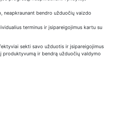
imo, neapkraunant bendro užduočių vaizdo
vidualius terminus ir įsipareigojimus kartu su
ektyviai sekti savo užduotis ir įsipareigojimus
ninį produktyvumą ir bendrą užduočių valdymo