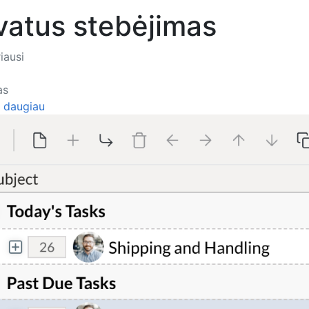
vatus stebėjimas
iausi
as
i daugiau