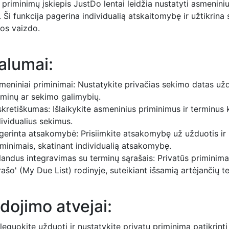
 priminimų įskiepis JustDo lentai leidžia nustatyti asmeni
. Ši funkcija pagerina individualią atskaitomybę ir užtikri
s vaizdo.
alumai:
meniniai priminimai: Nustatykite privačias sekimo datas užd
rminų ar sekimo galimybių.
skretiškumas: Išlaikykite asmeninius priminimus ir terminus k
dividualius sekimus.
gerinta atsakomybė: Prisiimkite atsakomybę už užduotis ir užt
iminimais, skatinant individualią atsakomybę.
landus integravimas su terminų sąrašais: Privatūs primini
rašo' (My Due List) rodinyje, suteikiant išsamią artėjančių t
dojimo atvejai:
leguokite užduotį ir nustatykite privatų priminimą patikrin