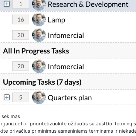
s sekimas
 organizuoti ir prioritetizuokite užduotis su JustDo Terminų 
kite privačius priminimus asmeniniams terminams ir niekada