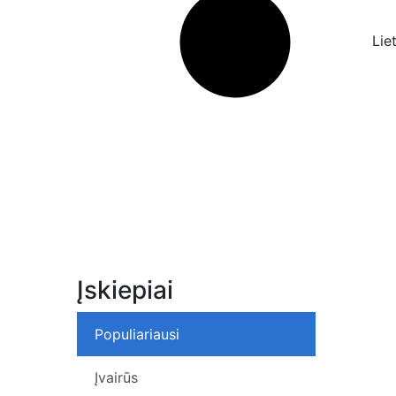
Lie
Įskiepiai
Populiariausi
Įvairūs