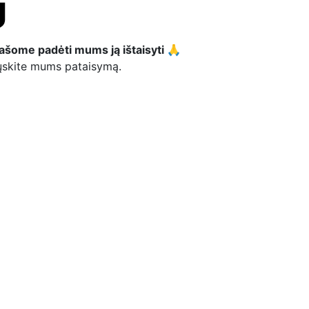
ašome padėti mums ją ištaisyti 🙏
siųskite mums pataisymą.