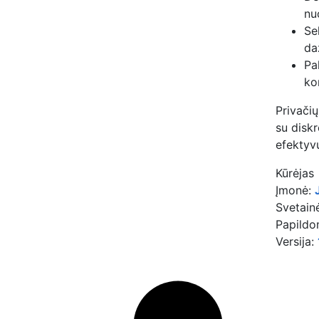
nu
Se
da
Pa
ko
Privačių
su disk
efektyv
Kūrėjas
Įmonė:
Svetain
Papildo
Versija: