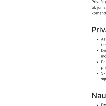
Privačių
tik jums
komando
Priv
As
te
Di
in
Pa
pr
Sk
są
Nau
De