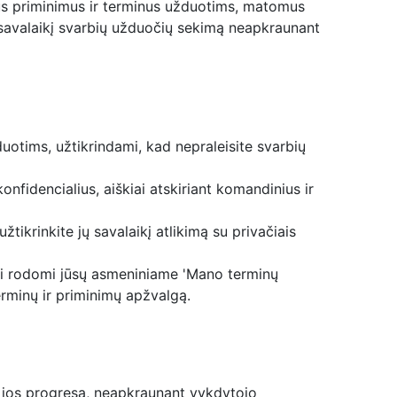
nius priminimus ir terminus užduotims, matomus
na savalaikį svarbių užduočių sekimą neapkraunant
uotims, užtikrindami, kad nepraleisite svarbių
onfidencialius, aiškiai atskiriant komandinius ir
ikrinkite jų savalaikį atlikimą su privačiais
mai rodomi jūsų asmeniniame 'Mano terminų
erminų ir priminimų apžvalgą.
ti jos progresą, neapkraunant vykdytojo