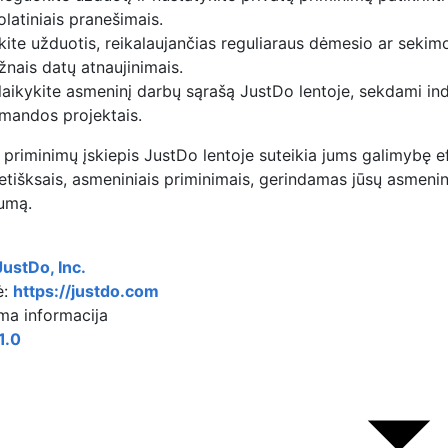
olatiniais pranešimais.
kite užduotis, reikalaujančias reguliaraus dėmesio ar sek
žnais datų atnaujinimais.
laikykite asmeninį darbų sąrašą JustDo lentoje, sekdami indi
mandos projektais.
 priminimų įskiepis JustDo lentoje suteikia jums galimybę ef
retišksais, asmeniniais priminimais, gerindamas jūsų asme
umą.
JustDo, Inc.
ė:
https://justdo.com
ma informacija
1.0