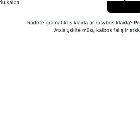
vių kalba
Radote gramatikos klaidą ar rašybos klaidą?
Pr
Atsisiųskite mūsų kalbos failą ir at