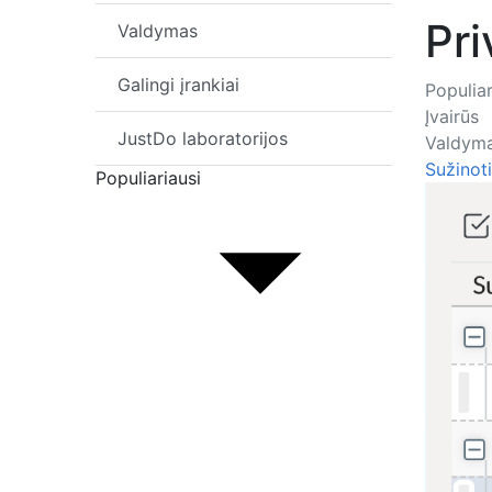
Pri
Valdymas
Galingi įrankiai
Populiar
Įvairūs
JustDo laboratorijos
Valdym
Sužinot
Populiariausi