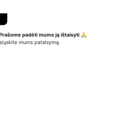
Prašome padėti mums ją ištaisyti 🙏
atsiųskite mums pataisymą.