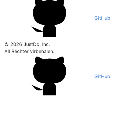
GitHub
© 2026 JustDo, Inc.
All Rechter virbehalen.
GitHub