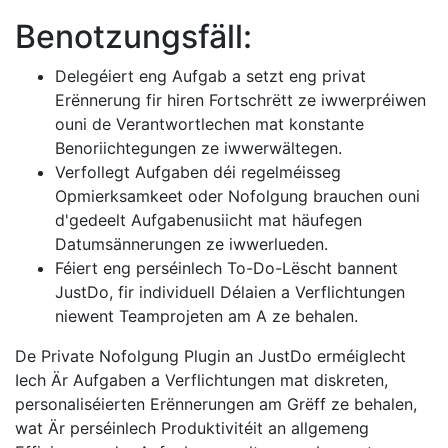
Benotzungsfäll:
Delegéiert eng Aufgab a setzt eng privat
Erënnerung fir hiren Fortschrëtt ze iwwerpréiwen
ouni de Verantwortlechen mat konstante
Benoriichtegungen ze iwwerwältegen.
Verfollegt Aufgaben déi regelméisseg
Opmierksamkeet oder Nofolgung brauchen ouni
d'gedeelt Aufgabenusiicht mat häufegen
Datumsännerungen ze iwwerlueden.
Féiert eng perséinlech To-Do-Lëscht bannent
JustDo, fir individuell Délaien a Verflichtungen
niewent Teamprojeten am A ze behalen.
De Private Nofolgung Plugin an JustDo erméiglecht
Iech Är Aufgaben a Verflichtungen mat diskreten,
personaliséierten Erënnerungen am Grëff ze behalen,
wat Är perséinlech Produktivitéit an allgemeng