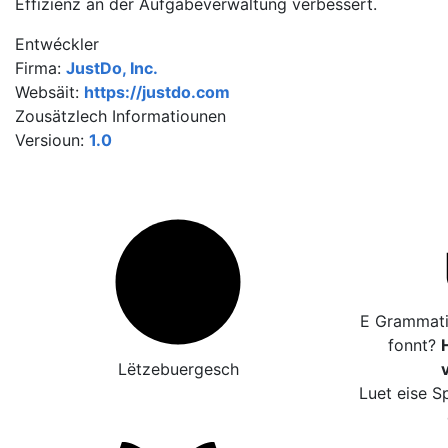
Effizienz an der Aufgabeverwaltung verbessert.
Entwéckler
Firma:
JustDo, Inc.
Websäit:
https://justdo.com
Zousätzlech Informatiounen
Versioun:
1.0
E Grammatik
fonnt?
H
Lëtzebuergesch
Luet eise S