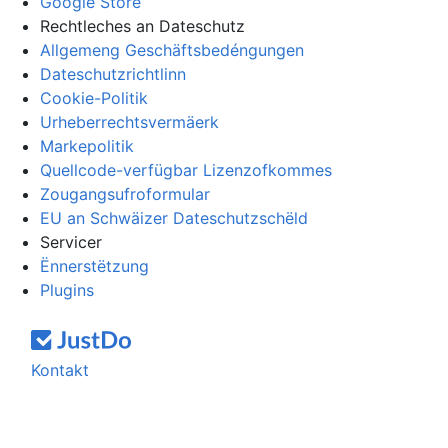
Google Store
Rechtleches an Dateschutz
Allgemeng Geschäftsbedéngungen
Dateschutzrichtlinn
Cookie-Politik
Urheberrechtsvermäerk
Markepolitik
Quellcode-verfügbar Lizenzofkommes
Zougangsufroformular
EU an Schwäizer Dateschutzschëld
Servicer
Ënnerstëtzung
Plugins
Kontakt