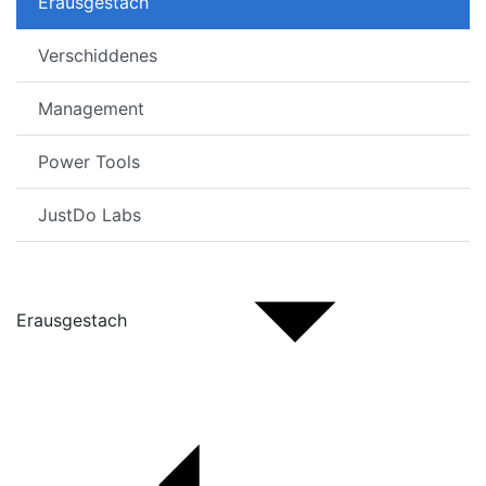
Erausgestach
Verschiddenes
Management
Power Tools
JustDo Labs
Erausgestach