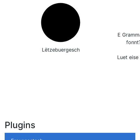
E Grammat
fonnt
Lëtzebuergesch
Luet eise
Plugins