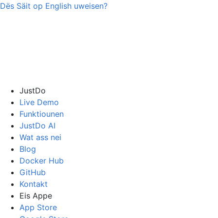
Dës Säit op
English
uweisen?
JustDo
Live Demo
Funktiounen
JustDo AI
Wat ass nei
Blog
Docker Hub
GitHub
Kontakt
Eis Appe
App Store