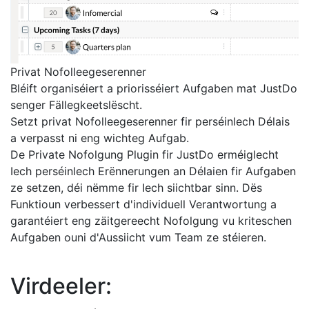
Privat Nofolleegeserenner
Bléift organiséiert a priorisséiert Aufgaben mat JustDo
senger Fällegkeetslëscht.
Setzt privat Nofolleegeserenner fir perséinlech Délais
a verpasst ni eng wichteg Aufgab.
De Private Nofolgung Plugin fir JustDo erméiglecht
Iech perséinlech Erënnerungen an Délaien fir Aufgaben
ze setzen, déi nëmme fir Iech siichtbar sinn. Dës
Funktioun verbessert d'individuell Verantwortung a
garantéiert eng zäitgereecht Nofolgung vu kriteschen
Aufgaben ouni d'Aussiicht vum Team ze stéieren.
Virdeeler: