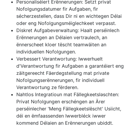
Personaliséiert Erënnerungen: Setzt privat
Nofolgungsdatumer fir Aufgaben, fir
sécherzestellen, dass Dir ni en wichtegen Délai
oder eng Nofolgungsméiglechkeet verpasst.
Diskret Aufgabeverwaltung: Haalt perséinlech
Erënnerungen an Délaien vertraulech, an
ënnerscheet kloer tëscht teamwäiten an
individuellen Nofolgungen.
Verbessert Verantwortung: Iwwerhuelt
d'Verantwortung fir Aufgaben a garantéiert eng
zäitgereecht Fäerdegstellung mat private
Nofolgungserënnerungen, fir individuell
Verantwortung ze fërderen.
Nahtlos Integratioun mat Fällegkeetsləschten:
Privat Nofolgungen erschéngen an Ärer
perséinlecher 'Meng Fällegkeetslëscht' Usiicht,
déi en ëmfaassenden Iwwerbléck iwwer
kommend Délaien an Erënnerungen ubiddt.