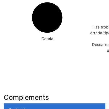
Has trob
errada ti
Català
Descarreg
e
Complements