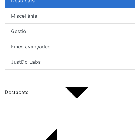
Destacats
Miscel·lània
Gestió
Eines avançades
JustDo Labs
Destacats