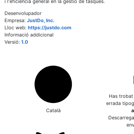
i l'eficiència general en la gestió de tasques.
Desenvolupador
Empresa:
JustDo, Inc.
Lloc web:
https://justdo.com
Informació addicional
Versió:
1.0
Has trobat
errada tipo
Català
a
Descarrega 
env