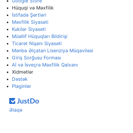
Google Store
Hüquqi və Məxfilik
İstifadə Şərtləri
Məxfilik Siyasəti
Kukilər Siyasəti
Müəllif Hüquqları Bildirişi
Ticarət Nişanı Siyasəti
Mənbə Əlçatan Lisenziya Müqaviləsi
Giriş Sorğusu Forması
Aİ və İsveçrə Məxfilik Qalxanı
Xidmətlər
Dəstək
Plaginlər
Əlaqə