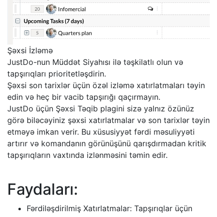
Şəxsi İzləmə
JustDo-nun Müddət Siyahısı ilə təşkilatlı olun və
tapşırıqları prioritetləşdirin.
Şəxsi son tarixlər üçün özəl izləmə xatırlatmaları təyin
edin və heç bir vacib tapşırığı qaçırmayın.
JustDo üçün Şəxsi Təqib plagini sizə yalnız özünüz
görə biləcəyiniz şəxsi xatırlatmalar və son tarixlər təyin
etməyə imkan verir. Bu xüsusiyyət fərdi məsuliyyəti
artırır və komandanın görünüşünü qarışdırmadan kritik
tapşırıqların vaxtında izlənməsini təmin edir.
Faydaları:
Fərdiləşdirilmiş Xatırlatmalar: Tapşırıqlar üçün