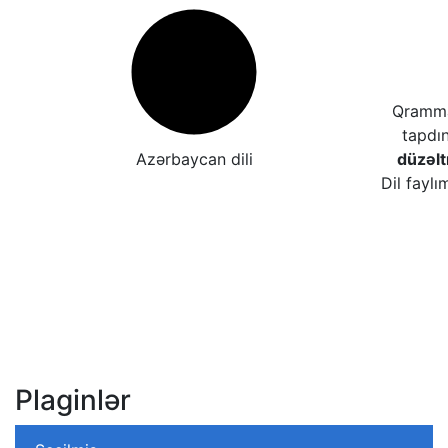
Qrammat
tapdı
Azərbaycan dili
düzəl
Dil faylı
Plaginlər