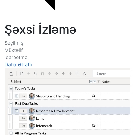
Şəxsi İzləmə
Seçilmiş
Müxtəlif
İdarəetmə
Daha Ətraflı