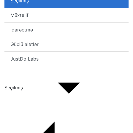
Seçilmiş
Müxtəlif
İdarəetmə
Güclü alətlər
JustDo Labs
Seçilmiş