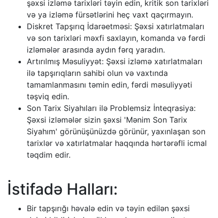
şəxsi izləmə tarixləri təyin edin, kritik son tarixləri
və ya izləmə fürsətlərini heç vaxt qaçırmayın.
Diskret Tapşırıq İdarəetməsi: Şəxsi xatırlatmaları
və son tarixləri məxfi saxlayın, komanda və fərdi
izləmələr arasında aydın fərq yaradın.
Artırılmış Məsuliyyət: Şəxsi izləmə xatırlatmaları
ilə tapşırıqların sahibi olun və vaxtında
tamamlanmasını təmin edin, fərdi məsuliyyəti
təşviq edin.
Son Tarix Siyahıları ilə Problemsiz İnteqrasiya:
Şəxsi izləmələr sizin şəxsi 'Mənim Son Tarix
Siyahım' görünüşünüzdə görünür, yaxınlaşan son
tarixlər və xatırlatmalar haqqında hərtərəfli icmal
təqdim edir.
İstifadə Halları:
Bir tapşırığı həvalə edin və təyin edilən şəxsi