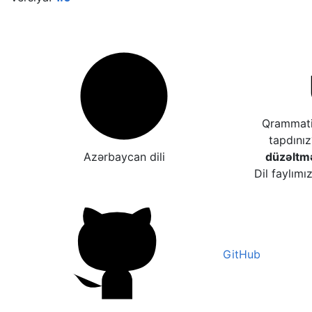
Qrammatik
tapdını
Azərbaycan dili
düzəltm
Dil faylımı
GitHub