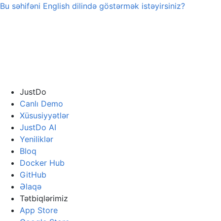
Bu səhifəni
English
dilində göstərmək istəyirsiniz?
JustDo
Canlı Demo
Xüsusiyyətlər
JustDo AI
Yeniliklər
Bloq
Docker Hub
GitHub
Əlaqə
Tətbiqlərimiz
App Store