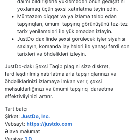
daimi bildirişlərlə yükləmədən onun gedişatını
yoxlamaq üçün şəxsi xatırlatma təyin edin.
Müntəzəm diqqət və ya izləmə tələb edən
tapşırıqları, ümumi tapşırıq görünüşünü tez-tez
tarix yeniləmələri ilə yükləmədən izləyin.
JustDo daxilində şəxsi görüləcək işlər siyahısı
saxlayın, komanda layihələri ilə yanaşı fərdi son
tarixləri və öhdəlikləri izləyin.
JustDo-dakı Şəxsi Təqib plagini sizə diskret,
fərdiləşdirilmiş xatırlatmalarla tapşırıqlarınızı və
öhdəliklərinizi izləməyə imkan verir, şəxsi
məhsuldarlığınızı və ümumi tapşırıq idarəetmə
effektivliyinizi artırır.
Tərtibatçı
Şirkət:
JustDo, Inc.
Vebsayt:
https://justdo.com
Əlavə məlumat
Versiya:
1.0