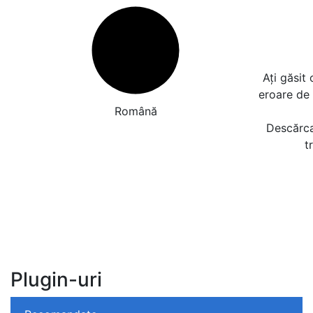
Ați găsit
eroare de
Română
Descărcaț
t
Plugin-uri