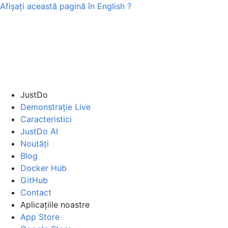
Afișați această pagină în
English
?
JustDo
Demonstrație Live
Caracteristici
JustDo AI
Noutăți
Blog
Docker Hub
GitHub
Contact
Aplicațiile noastre
App Store