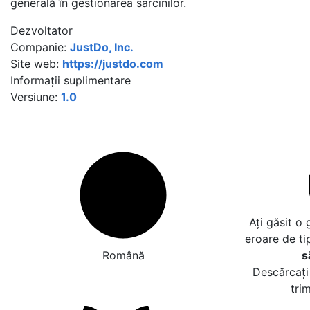
generală în gestionarea sarcinilor.
Dezvoltator
Companie:
JustDo, Inc.
Site web:
https://justdo.com
Informații suplimentare
Versiune:
1.0
Ați găsit o
eroare de ti
Română
s
Descărcați 
tri