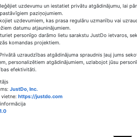
leģējiet uzdevumu un iestatiet privātu atgādinājumu, lai pār
 pastāvīgiem paziņojumiem.
kojiet uzdevumiem, kas prasa regulāru uzmanību vai uzrau
ežiem datumu atjauninājumiem.
turiet personīgo darāmo lietu sarakstu JustDo ietvaros, sek
dzās komandas projektiem.
Privātā uzraudzības atgādinājuma spraudnis ļauj jums seko
iem, personalizētiem atgādinājumiem, uzlabojot jūsu person
bas efektivitāti.
tājs
ums:
JustDo, Inc.
 vietne:
https://justdo.com
 informācija
1.0