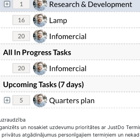
 uzraudzība
rganizēts un nosakiet uzdevumu prioritātes ar JustDo Termi
et privātus atgādinājumus personīgajiem termiņiem un neka