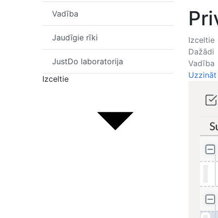
Pri
Vadība
Jaudīgie rīki
Izceltie
Dažādi
JustDo laboratorija
Vadība
Uzzināt
Izceltie