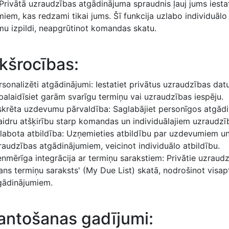
Privātā uzraudzības atgādinājuma spraudnis ļauj jums iesta
em, kas redzami tikai jums. Šī funkcija uzlabo individuālo 
u izpildi, neapgrūtinot komandas skatu.
ekšrocības:
rsonalizēti atgādinājumi: Iestatiet privātus uzraudzības d
palaidīsiet garām svarīgu termiņu vai uzraudzības iespēju.
skrēta uzdevumu pārvaldība: Saglabājiet personīgos atgādi
aidru atšķirību starp komandas un individuālajiem uzraudz
labota atbildība: Uzņemieties atbildību par uzdevumiem un n
raudzības atgādinājumiem, veicinot individuālo atbildību.
enmērīga integrācija ar termiņu sarakstiem: Privātie uzraud
ans termiņu saraksts' (My Due List) skatā, nodrošinot vis
gādinājumiem.
antošanas gadījumi: