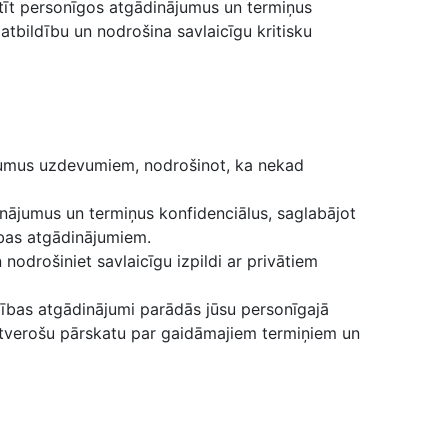
tīt personīgos atgādinājumus un termiņus
atbildību un nodrošina savlaicīgu kritisku
atumus uzdevumiem, nodrošinot, ka nekad
nājumus un termiņus konfidenciālus, saglabājot
ības atgādinājumiem.
odrošiniet savlaicīgu izpildi ar privātiem
zības atgādinājumi parādās jūsu personīgajā
aptverošu pārskatu par gaidāmajiem termiņiem un