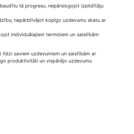
baudītu tā progresu, nepārslogojot izpildītāju
dzību, nepārblīvējot kopīgo uzdevumu skatu ar
ojot individuālajiem termiņiem un saistībām
t līdzi saviem uzdevumiem un saistībām ar
īgo produktivitāti un vispārējo uzdevumu