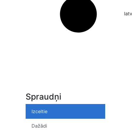
lat
Spraudņi
Izceltie
Dažādi