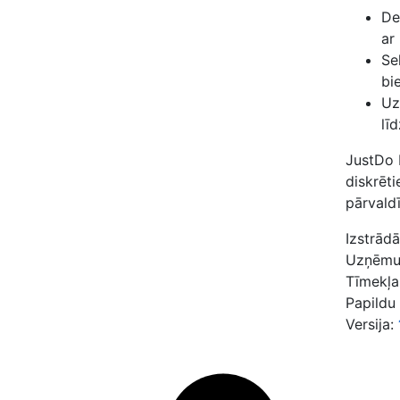
De
ar
Se
bi
Uz
lī
JustDo 
diskrēt
pārvaldī
Izstrādā
Uzņēm
Tīmekļa
Papildu
Versija: