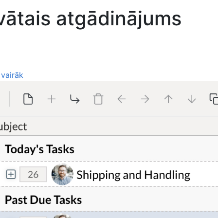
vātais atgādinājums
 vairāk