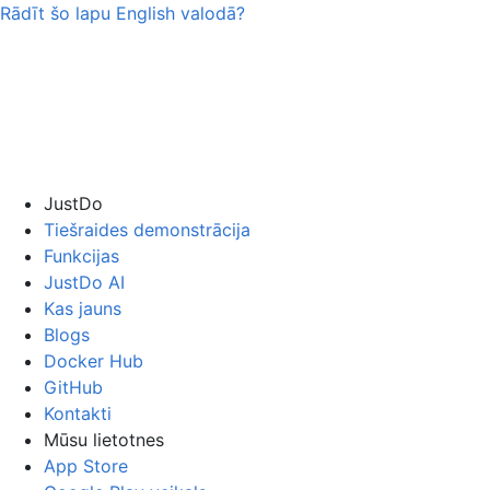
Rādīt šo lapu
English
valodā?
JustDo
Tiešraides demonstrācija
Funkcijas
JustDo AI
Kas jauns
Blogs
Docker Hub
GitHub
Kontakti
Mūsu lietotnes
App Store