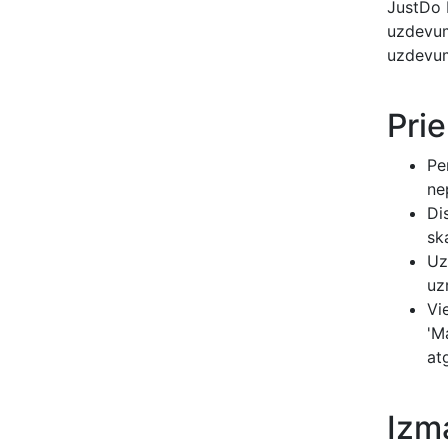
JustDo 
uzdevumi
uzdevum
Pri
Pe
ne
Di
sk
Uz
uz
Vi
'M
at
Izm