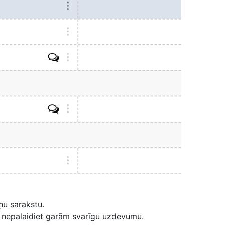
ņu sarakstu.
d nepalaidiet garām svarīgu uzdevumu.