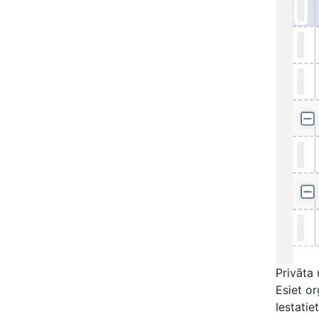
Privāta
Esiet o
Iestati