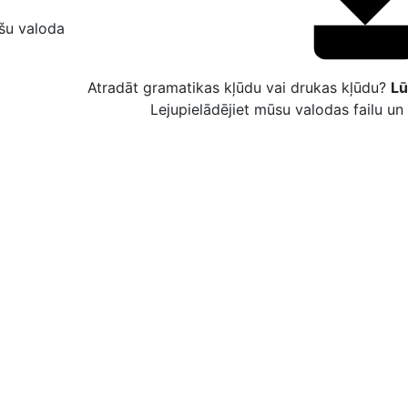
ešu valoda
Atradāt gramatikas kļūdu vai drukas kļūdu?
Lū
Lejupielādējiet mūsu valodas failu u