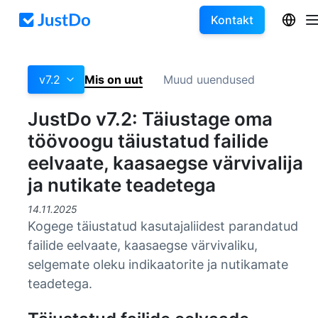
Kontakt
v7.2
Mis on uut
Muud uuendused
JustDo v7.2: Täiustage oma
töövoogu täiustatud failide
eelvaate, kaasaegse värvivalija
ja nutikate teadetega
14.11.2025
Kogege täiustatud kasutajaliidest parandatud
failide eelvaate, kaasaegse värvivaliku,
selgemate oleku indikaatorite ja nutikamate
teadetega.