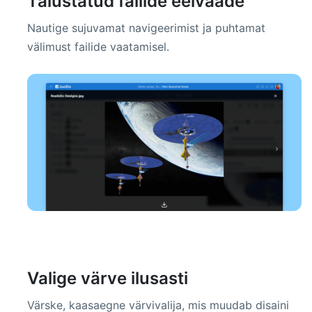
Täiustatud failide eelvaade
Nautige sujuvamat navigeerimist ja puhtamat
välimust failide vaatamisel.
Valige värve ilusasti
Värske, kaasaegne värvivalija, mis muudab disaini