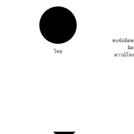
พบข้อผิด
ผิ
ไทย
ดาวน์โห