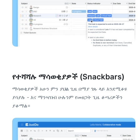
የተሻሻሉ ማሳወቂያዎች (Snackbars)
ማሳወቂያዎች አሁን ምን ያህል ጊዜ በማያ ገጹ ላይ እንደሚቆዩ
ያሳያሉ - እና ማንዣበብ ሁሉንም የመዘጋት ጊዜ ቆጣሪዎችን
ያቆማል።