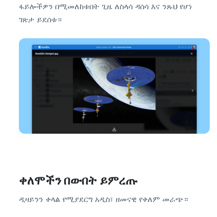
ፋይሎችዎን በሚመለከቱበት ጊዜ ለስላሳ ዳሰሳ እና ንጹህ የሆነ
ገጽታ ይደሰቱ።
ቀለሞችን በውበት ይምረጡ
ዲዛይንን ቀላል የሚያደርግ አዲስ፣ ዘመናዊ የቀለም መራጭ።