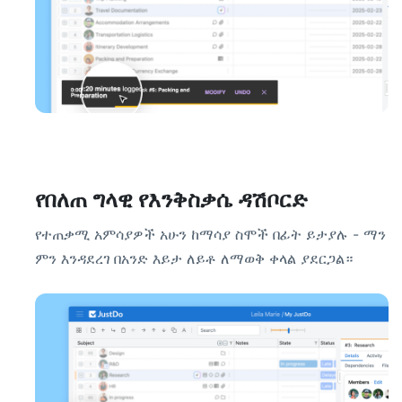
የበለጠ ግላዊ የእንቅስቃሴ ዳሽቦርድ
የተጠቃሚ አምሳያዎች አሁን ከማሳያ ስሞች በፊት ይታያሉ - ማን
ምን እንዳደረገ በአንድ እይታ ለይቶ ለማወቅ ቀላል ያደርጋል።