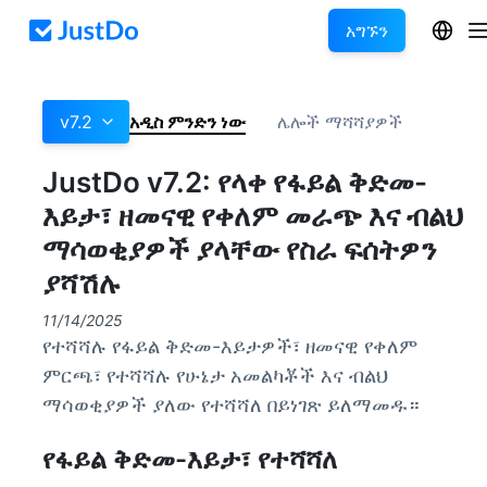
አግኙን
v7.2
አዲስ ምንድን ነው
ሌሎች ማሻሻያዎች
JustDo v7.2: የላቀ የፋይል ቅድመ-
እይታ፣ ዘመናዊ የቀለም መራጭ እና ብልህ
ማሳወቂያዎች ያላቸው የስራ ፍሰትዎን
ያሻሽሉ
11/14/2025
የተሻሻሉ የፋይል ቅድመ-እይታዎች፣ ዘመናዊ የቀለም
ምርጫ፣ የተሻሻሉ የሁኔታ አመልካቾች እና ብልህ
ማሳወቂያዎች ያለው የተሻሻለ በይነገጽ ይለማመዱ።
የፋይል ቅድመ-እይታ፣ የተሻሻለ