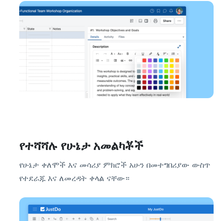
የተሻሻሉ የሁኔታ አመልካቾች
የሁኔታ ቀለሞች እና መሳሪያ ምክሮች አሁን በመተግበሪያው ውስጥ
የተደራጁ እና ለመረዳት ቀላል ናቸው።