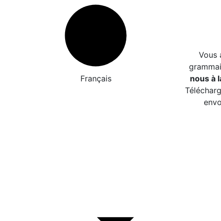
Vous 
grammair
Français
nous à l
Télécharg
envo